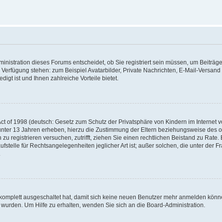
nistration dieses Forums entscheidet, ob Sie registriert sein müssen, um Beiträge z
ur Verfügung stehen: zum Beispiel Avatarbilder, Private Nachrichten, E-Mail-Versand
igt ist und Ihnen zahlreiche Vorteile bietet.
t of 1998 (deutsch: Gesetz zum Schutz der Privatsphäre von Kindern im Internet vo
unter 13 Jahren erheben, hierzu die Zustimmung der Eltern beziehungsweise des o
h zu registrieren versuchen, zutrifft, ziehen Sie einen rechtlichen Beistand zu Rat
stelle für Rechtsangelegenheiten jeglicher Art ist; außer solchen, die unter der 
.
 komplett ausgeschaltet hat, damit sich keine neuen Benutzer mehr anmelden könne
 wurden. Um Hilfe zu erhalten, wenden Sie sich an die Board-Administration.