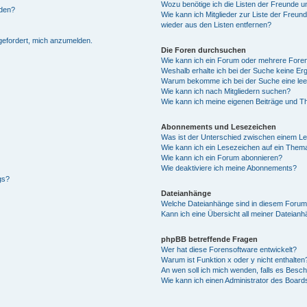
Wozu benötige ich die Listen der Freunde un
rden?
Wie kann ich Mitglieder zur Liste der Freund
wieder aus den Listen entfernen?
fgefordert, mich anzumelden.
Die Foren durchsuchen
Wie kann ich ein Forum oder mehrere For
Weshalb erhalte ich bei der Suche keine Er
Warum bekomme ich bei der Suche eine lee
Wie kann ich nach Mitgliedern suchen?
Wie kann ich meine eigenen Beiträge und T
Abonnements und Lesezeichen
Was ist der Unterschied zwischen einem L
Wie kann ich ein Lesezeichen auf ein Them
Wie kann ich ein Forum abonnieren?
Wie deaktiviere ich meine Abonnements?
gs?
Dateianhänge
Welche Dateianhänge sind in diesem Forum
Kann ich eine Übersicht all meiner Dateian
phpBB betreffende Fragen
Wer hat diese Forensoftware entwickelt?
Warum ist Funktion x oder y nicht enthalten
An wen soll ich mich wenden, falls es Besc
Wie kann ich einen Administrator des Board