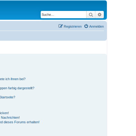
Suche
Erweiterte Suche
Registrieren
Anmelden
ete ich ihnen bei?
en farbig dargestellt?
tartseite?
icken!
 Nachrichten!
ed dieses Forums erhalten!