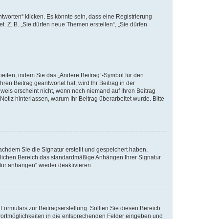
worten“ klicken. Es könnte sein, dass eine Registrierung
t. Z. B. „Sie dürfen neue Themen erstellen“, „Sie dürfen
beiten, indem Sie das „Ändere Beitrag“-Symbol für den
ren Beitrag geantwortet hat, wird Ihr Beitrag in der
nweis erscheint nicht, wenn noch niemand auf Ihren Beitrag
Notiz hinterlassen, warum Ihr Beitrag überarbeitet wurde. Bitte
chdem Sie die Signatur erstellt und gespeichert haben,
nlichen Bereich das standardmäßige Anhängen Ihrer Signatur
tur anhängen“ wieder deaktivieren.
ormulars zur Beitragserstellung. Sollten Sie diesen Bereich
twortmöglichkeiten in die entsprechenden Felder eingeben und