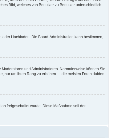
terne, Kästchen oder Punkte, die Ihre Beitragszahl oder Ihren
iches Bild, welches von Benutzer zu Benutzer unterschiedlich
ote oder Hochladen. Die Board-Administration kann bestimmen,
 wie Moderatoren und Administratoren. Normalerweise können Sie
räge, nur um Ihren Rang zu erhöhen — die meisten Foren dulden
ration freigeschaltet wurde. Diese Maßnahme soll den