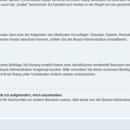
men stehen. Eines dieser Bilder ist meist mit Ihrem Rang verknüpft: Oft sind dies S
auch als „Avatar“ bezeichnet. Es handelt sich hierbei in der Regel um ein persönl
 Avatar über eine der folgenden vier Methoden hinzufügen: Gravatar, Galerie, Rem
inen Avatar benutzen können, sollten Sie die Board-Administration kontaktieren.
iele Beiträge Sie bislang erstellt haben oder identifizieren bestimmte Benutzer
 Board-Administration festgelegt wurden. Bitte schreiben Sie keine sinnlosen Beit
wird Ihren Rang unter Umständen einfach wieder zurücksetzen.
rde ich aufgefordert, mich anzumelden.
ion für Nachrichten an andere Benutzer nutzen, falls diese von der Board-Administ