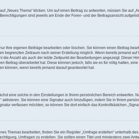
f „Neues Thema“ klicken. Um auf einen Beitrag zu antworten, müssen Sie auf „Ant
e Berechtigungen sind jeweils am Ende der Foren- und der Beitragsansicht aufgeliste
nur Ihre eigenen Beiträge bearbeiten oder löschen. Sie können einen Beitrag bear
nen begrenzten Zeitraum nach seiner Erstellung möglich. Wenn bereits jemand auf Ih
 die Anzahl als auch der letzte Zeitpunkt der Bearbeitungen angezeigt. Dieser Hi
 Beitrag überarbeitet hat. Diese können jedoch, falls sie es für nötig halten, eine 
hen können, wenn bereits jemand darauf geantwortet hat.
hst eine solche in den Einstellungen in Ihrem persönlichen Bereich entwerfen. Na
 aktivieren. Sie können eine Signatur auch hinzufügen, indem Sie in Ihrem persö
gnatur verfassen möchten, so können Sie dort einfach das Kontrollkästchen „Signa
es Themas bearbeiten, finden Sie ein Register „Umfrage erstellen“ unterhalb des F
echtigung, Umfragen zu erstellen. Sie sollten einen Titel und mindestens zwei An