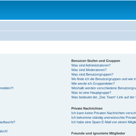
Benutzer-Stufen und Gruppen
Was sind Administratoren?
Was sind Moderatoren?
Was sind Benutzergruppen?
Wo finde ich die Benutzergruppen und wie tr
Wie werde ich Gruppenleiter?
anmelden?!
Weshalb werden verschiedene Benutzergrupp
Was ist eine Hauptgruppe?
Was bedeutet der „Das Team“-Link auf der S
Private Nachrichten
Ich kann keine Privaten Nachrichten versch
Ich bekomme ständig unerwünschte Private
auftaucht?
Ich habe eine Spam-E-Mail von einem Mitgli
alsch!
Freunde und ignorierte Mitglieder