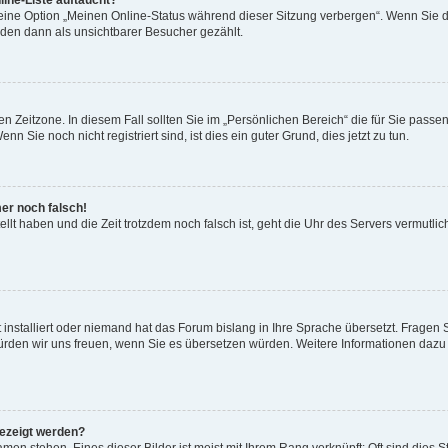
ine-Liste auftaucht?
 eine Option „Meinen Online-Status während dieser Sitzung verbergen“. Wenn Sie d
rden dann als unsichtbarer Besucher gezählt.
n Zeitzone. In diesem Fall sollten Sie im „Persönlichen Bereich“ die für Sie passend
 Sie noch nicht registriert sind, ist dies ein guter Grund, dies jetzt zu tun.
mer noch falsch!
ellt haben und die Zeit trotzdem noch falsch ist, geht die Uhr des Servers vermutlic
 installiert oder niemand hat das Forum bislang in Ihre Sprache übersetzt. Fragen 
t, würden wir uns freuen, wenn Sie es übersetzen würden. Weitere Informationen da
gezeigt werden?