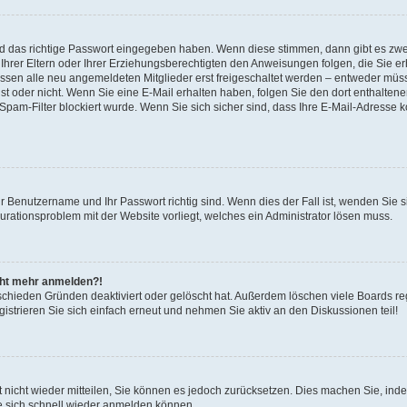
nd das richtige Passwort eingegeben haben. Wenn diese stimmen, dann gibt es zw
Ihrer Eltern oder Ihrer Erziehungsberechtigten den Anweisungen folgen, die Sie erh
üssen alle neu angemeldeten Mitglieder erst freigeschaltet werden – entweder müsse
 ist oder nicht. Wenn Sie eine E-Mail erhalten haben, folgen Sie den dort enthalte
pam-Filter blockiert wurde. Wenn Sie sich sicher sind, dass Ihre E-Mail-Adresse 
hr Benutzername und Ihr Passwort richtig sind. Wenn dies der Fall ist, wenden Sie
gurationsproblem mit der Website vorliegt, welches ein Administrator lösen muss.
icht mehr anmelden?!
schieden Gründen deaktiviert oder gelöscht hat. Außerdem löschen viele Boards reg
strieren Sie sich einfach erneut und nehmen Sie aktiv an den Diskussionen teil!
rt nicht wieder mitteilen, Sie können es jedoch zurücksetzen. Dies machen Sie, in
e sich schnell wieder anmelden können.