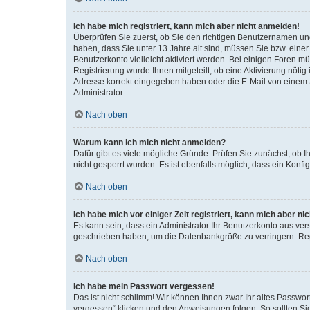
Ich habe mich registriert, kann mich aber nicht anmelden!
Überprüfen Sie zuerst, ob Sie den richtigen Benutzernamen u
haben, dass Sie unter 13 Jahre alt sind, müssen Sie bzw. einer 
Benutzerkonto vielleicht aktiviert werden. Bei einigen Foren m
Registrierung wurde Ihnen mitgeteilt, ob eine Aktivierung nötig
Adresse korrekt eingegeben haben oder die E-Mail von einem S
Administrator.
Nach oben
Warum kann ich mich nicht anmelden?
Dafür gibt es viele mögliche Gründe. Prüfen Sie zunächst, ob I
nicht gesperrt wurden. Es ist ebenfalls möglich, dass ein Konfi
Nach oben
Ich habe mich vor einiger Zeit registriert, kann mich aber n
Es kann sein, dass ein Administrator Ihr Benutzerkonto aus ver
geschrieben haben, um die Datenbankgröße zu verringern. Regi
Nach oben
Ich habe mein Passwort vergessen!
Das ist nicht schlimm! Wir können Ihnen zwar Ihr altes Passwo
vergessen“ klicken und den Anweisungen folgen. So sollten Si