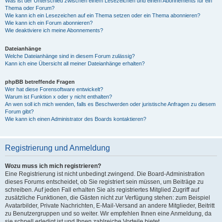
Was ist der Unterschied zwischen einem Lesezeichen und einem Abonnements für ein
Thema oder Forum?
Wie kann ich ein Lesezeichen auf ein Thema setzen oder ein Thema abonnieren?
Wie kann ich ein Forum abonnieren?
Wie deaktiviere ich meine Abonnements?
Dateianhänge
Welche Dateianhänge sind in diesem Forum zulässig?
Kann ich eine Übersicht all meiner Dateianhänge erhalten?
phpBB betreffende Fragen
Wer hat diese Forensoftware entwickelt?
Warum ist Funktion x oder y nicht enthalten?
An wen soll ich mich wenden, falls es Beschwerden oder juristische Anfragen zu diesem
Forum gibt?
Wie kann ich einen Administrator des Boards kontaktieren?
Registrierung und Anmeldung
Wozu muss ich mich registrieren?
Eine Registrierung ist nicht unbedingt zwingend. Die Board-Administration
dieses Forums entscheidet, ob Sie registriert sein müssen, um Beiträge zu
schreiben. Auf jeden Fall erhalten Sie als registriertes Mitglied Zugriff auf
zusätzliche Funktionen, die Gästen nicht zur Verfügung stehen: zum Beispiel
Avatarbilder, Private Nachrichten, E-Mail-Versand an andere Mitglieder, Beitritt
zu Benutzergruppen und so weiter. Wir empfehlen Ihnen eine Anmeldung, da
sie schnell erledigt ist und Ihnen zahlreiche Vorteile bietet.