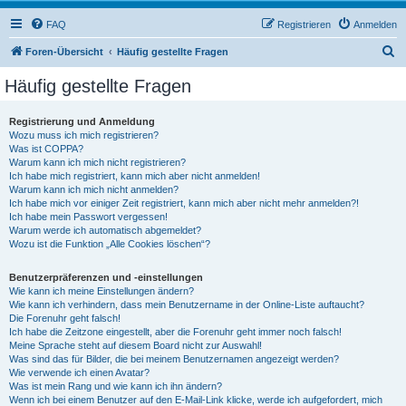
FAQ
Registrieren
Anmelden
S
Foren-Übersicht
Häufig gestellte Fragen
u
Häufig gestellte Fragen
c
h
Registrierung und Anmeldung
Wozu muss ich mich registrieren?
e
Was ist COPPA?
Warum kann ich mich nicht registrieren?
Ich habe mich registriert, kann mich aber nicht anmelden!
Warum kann ich mich nicht anmelden?
Ich habe mich vor einiger Zeit registriert, kann mich aber nicht mehr anmelden?!
Ich habe mein Passwort vergessen!
Warum werde ich automatisch abgemeldet?
Wozu ist die Funktion „Alle Cookies löschen“?
Benutzerpräferenzen und -einstellungen
Wie kann ich meine Einstellungen ändern?
Wie kann ich verhindern, dass mein Benutzername in der Online-Liste auftaucht?
Die Forenuhr geht falsch!
Ich habe die Zeitzone eingestellt, aber die Forenuhr geht immer noch falsch!
Meine Sprache steht auf diesem Board nicht zur Auswahl!
Was sind das für Bilder, die bei meinem Benutzernamen angezeigt werden?
Wie verwende ich einen Avatar?
Was ist mein Rang und wie kann ich ihn ändern?
Wenn ich bei einem Benutzer auf den E-Mail-Link klicke, werde ich aufgefordert, mich