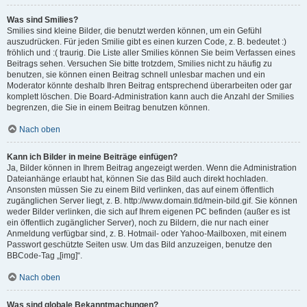
Was sind Smilies?
Smilies sind kleine Bilder, die benutzt werden können, um ein Gefühl
auszudrücken. Für jeden Smilie gibt es einen kurzen Code, z. B. bedeutet :)
fröhlich und :( traurig. Die Liste aller Smilies können Sie beim Verfassen eines
Beitrags sehen. Versuchen Sie bitte trotzdem, Smilies nicht zu häufig zu
benutzen, sie können einen Beitrag schnell unlesbar machen und ein
Moderator könnte deshalb Ihren Beitrag entsprechend überarbeiten oder gar
komplett löschen. Die Board-Administration kann auch die Anzahl der Smilies
begrenzen, die Sie in einem Beitrag benutzen können.
Nach oben
Kann ich Bilder in meine Beiträge einfügen?
Ja, Bilder können in Ihrem Beitrag angezeigt werden. Wenn die Administration
Dateianhänge erlaubt hat, können Sie das Bild auch direkt hochladen.
Ansonsten müssen Sie zu einem Bild verlinken, das auf einem öffentlich
zugänglichen Server liegt, z. B. http://www.domain.tld/mein-bild.gif. Sie können
weder Bilder verlinken, die sich auf Ihrem eigenen PC befinden (außer es ist
ein öffentlich zugänglicher Server), noch zu Bildern, die nur nach einer
Anmeldung verfügbar sind, z. B. Hotmail- oder Yahoo-Mailboxen, mit einem
Passwort geschützte Seiten usw. Um das Bild anzuzeigen, benutze den
BBCode-Tag „[img]“.
Nach oben
Was sind globale Bekanntmachungen?