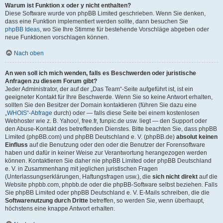
Warum ist Funktion x oder y nicht enthalten?
Diese Software wurde von phpBB Limited geschrieben. Wenn Sie denken,
dass eine Funktion implementiert werden sollte, dann besuchen Sie
phpBB Ideas
, wo Sie Ihre Stimme für bestehende Vorschläge abgeben oder
neue Funktionen vorschlagen können.
Nach oben
An wen soll ich mich wenden, falls es Beschwerden oder juristische
Anfragen zu diesem Forum gibt?
Jeder Administrator, der auf der „Das Team“-Seite aufgeführt ist, ist ein
geeigneter Kontakt für Ihre Beschwerde. Wenn Sie so keine Antwort erhalten,
sollten Sie den Besitzer der Domain kontaktieren (führen Sie dazu eine
„WHOIS“-Abfrage
durch) oder — falls diese Seite bei einem kostenlosen
Webhoster wie z. B. Yahoo!, free.fr, funpic.de usw. liegt — den Support oder
den Abuse-Kontakt des betreffenden Dienstes. Bitte beachten Sie, dass phpBB
Limited (phpBB.com) und phpBB Deutschland e. V. (phpBB.de)
absolut keinen
Einfluss
auf die Benutzung oder den oder die Benutzer der Forensoftware
haben und dafür in keiner Weise zur Verantwortung herangezogen werden
können. Kontaktieren Sie daher nie phpBB Limited oder phpBB Deutschland
e. V. in Zusammenhang mit jeglichen juristischen Fragen
(Unterlassungserklärungen, Haftungsfragen usw.), die
sich nicht direkt
auf die
Website phpbb.com, phpbb.de oder die phpBB-Software selbst beziehen. Falls
Sie phpBB Limited oder phpBB Deutschland e. V. E-Mails schreiben, die die
Softwarenutzung durch Dritte
betreffen, so werden Sie, wenn überhaupt,
höchstens eine knappe Antwort erhalten.