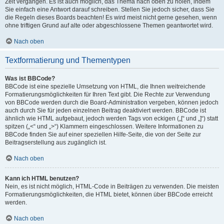
Zeit vergangen. Es ist auch möglich, das Thema nach oben zu holen, indem
Sie einfach eine Antwort darauf schreiben. Stellen Sie jedoch sicher, dass Sie
die Regeln dieses Boards beachten! Es wird meist nicht gerne gesehen, wenn
ohne triftigen Grund auf alte oder abgeschlossene Themen geantwortet wird.
Nach oben
Textformatierung und Thementypen
Was ist BBCode?
BBCode ist eine spezielle Umsetzung von HTML, die Ihnen weitreichende
Formatierungsmöglichkeiten für Ihren Text gibt. Die Rechte zur Verwendung
von BBCode werden durch die Board-Administration vergeben, können jedoch
auch durch Sie für jeden einzelnen Beitrag deaktiviert werden. BBCode ist
ähnlich wie HTML aufgebaut, jedoch werden Tags von eckigen („[“ und „]“) statt
spitzen („<“ und „>“) Klammern eingeschlossen. Weitere Informationen zu
BBCode finden Sie auf einer speziellen Hilfe-Seite, die von der Seite zur
Beitragserstellung aus zugänglich ist.
Nach oben
Kann ich HTML benutzen?
Nein, es ist nicht möglich, HTML-Code in Beiträgen zu verwenden. Die meisten
Formatierungsmöglichkeiten, die HTML bietet, können über BBCode erreicht
werden.
Nach oben