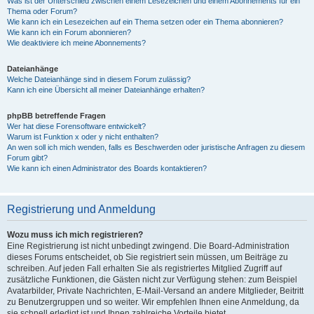
Was ist der Unterschied zwischen einem Lesezeichen und einem Abonnements für ein
Thema oder Forum?
Wie kann ich ein Lesezeichen auf ein Thema setzen oder ein Thema abonnieren?
Wie kann ich ein Forum abonnieren?
Wie deaktiviere ich meine Abonnements?
Dateianhänge
Welche Dateianhänge sind in diesem Forum zulässig?
Kann ich eine Übersicht all meiner Dateianhänge erhalten?
phpBB betreffende Fragen
Wer hat diese Forensoftware entwickelt?
Warum ist Funktion x oder y nicht enthalten?
An wen soll ich mich wenden, falls es Beschwerden oder juristische Anfragen zu diesem
Forum gibt?
Wie kann ich einen Administrator des Boards kontaktieren?
Registrierung und Anmeldung
Wozu muss ich mich registrieren?
Eine Registrierung ist nicht unbedingt zwingend. Die Board-Administration
dieses Forums entscheidet, ob Sie registriert sein müssen, um Beiträge zu
schreiben. Auf jeden Fall erhalten Sie als registriertes Mitglied Zugriff auf
zusätzliche Funktionen, die Gästen nicht zur Verfügung stehen: zum Beispiel
Avatarbilder, Private Nachrichten, E-Mail-Versand an andere Mitglieder, Beitritt
zu Benutzergruppen und so weiter. Wir empfehlen Ihnen eine Anmeldung, da
sie schnell erledigt ist und Ihnen zahlreiche Vorteile bietet.