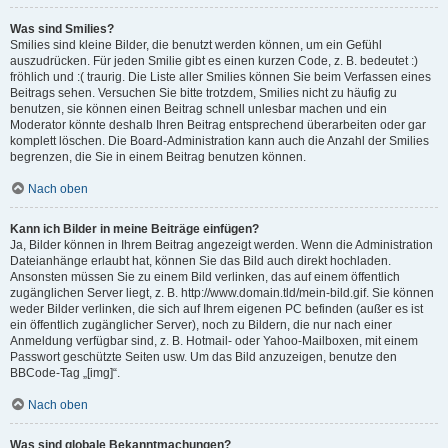
Was sind Smilies?
Smilies sind kleine Bilder, die benutzt werden können, um ein Gefühl
auszudrücken. Für jeden Smilie gibt es einen kurzen Code, z. B. bedeutet :)
fröhlich und :( traurig. Die Liste aller Smilies können Sie beim Verfassen eines
Beitrags sehen. Versuchen Sie bitte trotzdem, Smilies nicht zu häufig zu
benutzen, sie können einen Beitrag schnell unlesbar machen und ein
Moderator könnte deshalb Ihren Beitrag entsprechend überarbeiten oder gar
komplett löschen. Die Board-Administration kann auch die Anzahl der Smilies
begrenzen, die Sie in einem Beitrag benutzen können.
Nach oben
Kann ich Bilder in meine Beiträge einfügen?
Ja, Bilder können in Ihrem Beitrag angezeigt werden. Wenn die Administration
Dateianhänge erlaubt hat, können Sie das Bild auch direkt hochladen.
Ansonsten müssen Sie zu einem Bild verlinken, das auf einem öffentlich
zugänglichen Server liegt, z. B. http://www.domain.tld/mein-bild.gif. Sie können
weder Bilder verlinken, die sich auf Ihrem eigenen PC befinden (außer es ist
ein öffentlich zugänglicher Server), noch zu Bildern, die nur nach einer
Anmeldung verfügbar sind, z. B. Hotmail- oder Yahoo-Mailboxen, mit einem
Passwort geschützte Seiten usw. Um das Bild anzuzeigen, benutze den
BBCode-Tag „[img]“.
Nach oben
Was sind globale Bekanntmachungen?