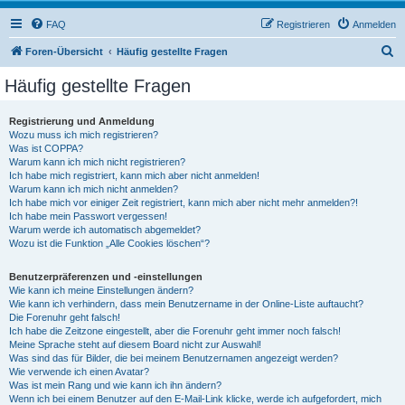
FAQ
Registrieren
Anmelden
S
Foren-Übersicht
Häufig gestellte Fragen
u
Häufig gestellte Fragen
c
h
Registrierung und Anmeldung
Wozu muss ich mich registrieren?
e
Was ist COPPA?
Warum kann ich mich nicht registrieren?
Ich habe mich registriert, kann mich aber nicht anmelden!
Warum kann ich mich nicht anmelden?
Ich habe mich vor einiger Zeit registriert, kann mich aber nicht mehr anmelden?!
Ich habe mein Passwort vergessen!
Warum werde ich automatisch abgemeldet?
Wozu ist die Funktion „Alle Cookies löschen“?
Benutzerpräferenzen und -einstellungen
Wie kann ich meine Einstellungen ändern?
Wie kann ich verhindern, dass mein Benutzername in der Online-Liste auftaucht?
Die Forenuhr geht falsch!
Ich habe die Zeitzone eingestellt, aber die Forenuhr geht immer noch falsch!
Meine Sprache steht auf diesem Board nicht zur Auswahl!
Was sind das für Bilder, die bei meinem Benutzernamen angezeigt werden?
Wie verwende ich einen Avatar?
Was ist mein Rang und wie kann ich ihn ändern?
Wenn ich bei einem Benutzer auf den E-Mail-Link klicke, werde ich aufgefordert, mich