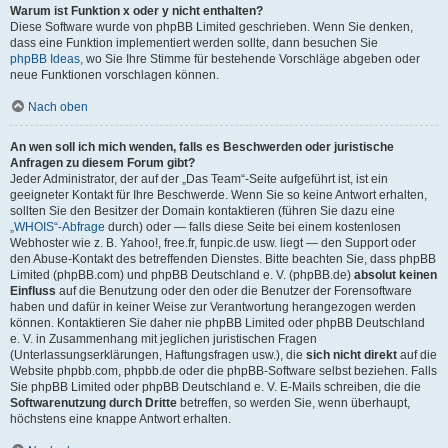
Warum ist Funktion x oder y nicht enthalten?
Diese Software wurde von phpBB Limited geschrieben. Wenn Sie denken,
dass eine Funktion implementiert werden sollte, dann besuchen Sie
phpBB Ideas
, wo Sie Ihre Stimme für bestehende Vorschläge abgeben oder
neue Funktionen vorschlagen können.
Nach oben
An wen soll ich mich wenden, falls es Beschwerden oder juristische
Anfragen zu diesem Forum gibt?
Jeder Administrator, der auf der „Das Team“-Seite aufgeführt ist, ist ein
geeigneter Kontakt für Ihre Beschwerde. Wenn Sie so keine Antwort erhalten,
sollten Sie den Besitzer der Domain kontaktieren (führen Sie dazu eine
„WHOIS“-Abfrage
durch) oder — falls diese Seite bei einem kostenlosen
Webhoster wie z. B. Yahoo!, free.fr, funpic.de usw. liegt — den Support oder
den Abuse-Kontakt des betreffenden Dienstes. Bitte beachten Sie, dass phpBB
Limited (phpBB.com) und phpBB Deutschland e. V. (phpBB.de)
absolut keinen
Einfluss
auf die Benutzung oder den oder die Benutzer der Forensoftware
haben und dafür in keiner Weise zur Verantwortung herangezogen werden
können. Kontaktieren Sie daher nie phpBB Limited oder phpBB Deutschland
e. V. in Zusammenhang mit jeglichen juristischen Fragen
(Unterlassungserklärungen, Haftungsfragen usw.), die
sich nicht direkt
auf die
Website phpbb.com, phpbb.de oder die phpBB-Software selbst beziehen. Falls
Sie phpBB Limited oder phpBB Deutschland e. V. E-Mails schreiben, die die
Softwarenutzung durch Dritte
betreffen, so werden Sie, wenn überhaupt,
höchstens eine knappe Antwort erhalten.