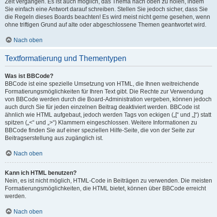
Zeit vergangen. Es ist auch möglich, das Thema nach oben zu holen, indem
Sie einfach eine Antwort darauf schreiben. Stellen Sie jedoch sicher, dass Sie
die Regeln dieses Boards beachten! Es wird meist nicht gerne gesehen, wenn
ohne triftigen Grund auf alte oder abgeschlossene Themen geantwortet wird.
Nach oben
Textformatierung und Thementypen
Was ist BBCode?
BBCode ist eine spezielle Umsetzung von HTML, die Ihnen weitreichende
Formatierungsmöglichkeiten für Ihren Text gibt. Die Rechte zur Verwendung
von BBCode werden durch die Board-Administration vergeben, können jedoch
auch durch Sie für jeden einzelnen Beitrag deaktiviert werden. BBCode ist
ähnlich wie HTML aufgebaut, jedoch werden Tags von eckigen („[“ und „]“) statt
spitzen („<“ und „>“) Klammern eingeschlossen. Weitere Informationen zu
BBCode finden Sie auf einer speziellen Hilfe-Seite, die von der Seite zur
Beitragserstellung aus zugänglich ist.
Nach oben
Kann ich HTML benutzen?
Nein, es ist nicht möglich, HTML-Code in Beiträgen zu verwenden. Die meisten
Formatierungsmöglichkeiten, die HTML bietet, können über BBCode erreicht
werden.
Nach oben