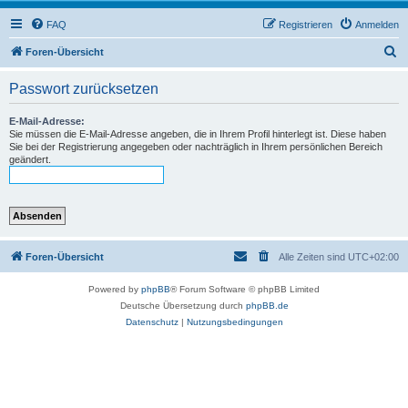
FAQ
Registrieren
Anmelden
S
Foren-Übersicht
u
Passwort zurücksetzen
c
h
E-Mail-Adresse:
Sie müssen die E-Mail-Adresse angeben, die in Ihrem Profil hinterlegt ist. Diese haben
e
Sie bei der Registrierung angegeben oder nachträglich in Ihrem persönlichen Bereich
geändert.
Foren-Übersicht
Alle Zeiten sind
UTC+02:00
Powered by
phpBB
® Forum Software © phpBB Limited
Deutsche Übersetzung durch
phpBB.de
Datenschutz
|
Nutzungsbedingungen