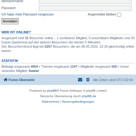
Benutzername:
Passwort:
Ich habe mein Passwort vergessen
Angemeldet bleiben
WER IST ONLINE?
Insgesamt sind
31
Besucher online :: 1 sichtbares Mitglied, 0 unsichtbare Mitglieder und 30
Gäste (basierend auf den aktiven Besuchern der letzten 5 Minuten)
Der Besucherrekord liegt bei
2257
Besuchern, die am 06.05.2026, 22:26 gleichzeitig online
waren.
STATISTIK
Beiträge insgesamt
4904
• Themen insgesamt
1247
• Mitglieder insgesamt
505
• Unser
neuestes Mitglied:
huwer
Foren-Übersicht
Alle Zeiten sind
UTC+02:00
Powered by
phpBB
® Forum Software © phpBB Limited
Deutsche Übersetzung durch
phpBB.de
Datenschutz
|
Nutzungsbedingungen