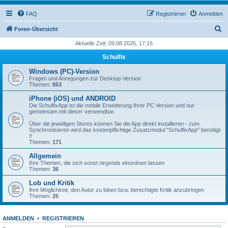
FAQ
Registrieren
Anmelden
S
Foren-Übersicht
u
Aktuelle Zeit: 09.08.2026, 17:16
c
Schulfix
h
Windows (PC)-Version
e
Fragen und Anregungen zur Desktop-Version
Themen:
853
iPhone (iOS) und ANDROID
Die SchulfixApp ist die mobile Erweiterung Ihrer PC Version und nur
gemeinsam mit dieser verwendbar.
Über die jeweiligen Stores können Sie die App direkt installieren - zum
Synchronisieren wird das kostenpflichtige Zusatzmodul "SchulfixApp" benötigt
!!
Themen:
171
Allgemein
Ihre Themen, die sich sonst nirgends einordnen lassen
Themen:
36
Lob und Kritik
Ihre Möglichkeit, den Autor zu loben bzw. berechtigte Kritik anzubringen
Themen:
25
ANMELDEN
•
REGISTRIEREN