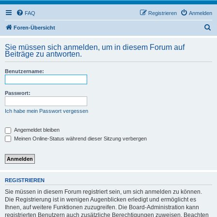
FAQ
Registrieren
Anmelden
S
Foren-Übersicht
u
Sie müssen sich anmelden, um in diesem Forum auf
c
Beiträge zu antworten.
h
Benutzername:
e
Passwort:
Ich habe mein Passwort vergessen
Angemeldet bleiben
Meinen Online-Status während dieser Sitzung verbergen
REGISTRIEREN
Sie müssen in diesem Forum registriert sein, um sich anmelden zu können.
Die Registrierung ist in wenigen Augenblicken erledigt und ermöglicht es
Ihnen, auf weitere Funktionen zuzugreifen. Die Board-Administration kann
registrierten Benutzern auch zusätzliche Berechtigungen zuweisen. Beachten