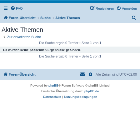
FAQ
Registrieren
Anmelden
S
Foren-Übersicht
Suche
Aktive Themen
u
Aktive Themen
c
Zur erweiterten Suche
h
Die Suche ergab 0 Treffer • Seite
1
von
1
e
Es wurden keine passenden Ergebnisse gefunden.
Die Suche ergab 0 Treffer • Seite
1
von
1
Foren-Übersicht
Alle Zeiten sind
UTC+02:00
Powered by
phpBB
® Forum Software © phpBB Limited
Deutsche Übersetzung durch
phpBB.de
Datenschutz
|
Nutzungsbedingungen