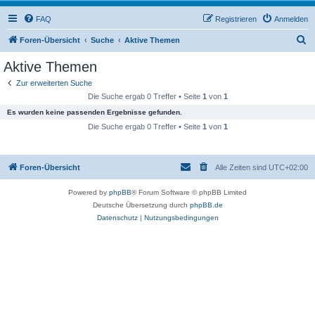
FAQ
Registrieren
Anmelden
S
Foren-Übersicht
Suche
Aktive Themen
u
Aktive Themen
c
Zur erweiterten Suche
h
Die Suche ergab 0 Treffer • Seite
1
von
1
e
Es wurden keine passenden Ergebnisse gefunden.
Die Suche ergab 0 Treffer • Seite
1
von
1
Foren-Übersicht
Alle Zeiten sind
UTC+02:00
Powered by
phpBB
® Forum Software © phpBB Limited
Deutsche Übersetzung durch
phpBB.de
Datenschutz
|
Nutzungsbedingungen