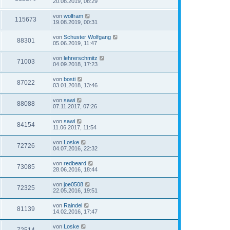
20.08.2019, 08:29
von
wolfram
115673
19.08.2019, 00:31
von
Schuster Wolfgang
88301
05.06.2019, 11:47
von
lehrerschmitz
71003
04.09.2018, 17:23
von
bosti
87022
03.01.2018, 13:46
von
sawi
88088
07.11.2017, 07:26
von
sawi
84154
11.06.2017, 11:54
von
Loske
72726
04.07.2016, 22:32
von
redbeard
73085
28.06.2016, 18:44
von
joe0508
72325
22.05.2016, 19:51
von
Raindel
81139
14.02.2016, 17:47
von
Loske
72514