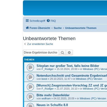
Schnellzugriff
FAQ
Foren-Übersicht
Suche
Unbeantwortete Themen
Unbeantwortete Themen
Zur erweiterten Suche
Suche
Erweiterte Suche
THEMEN
Sitzplan nur großer Text, falls keine Bilder
von
F_Rüdiger
»
15.10.2024, 20:00
» in
Windows (PC)-Versi
Notendurchschnitt und Gesamtnote Ergebnisarb
von
bosti
»
29.10.2023, 11:47
» in
Windows (PC)-Version
[Wunsch] Zeugnisnoten-Vorschlag ZZ und JZ get
von
F_Rüdiger
»
21.07.2020, 16:10
» in
Windows (PC)-Versi
Bitte mehr Datenfelder
von
wolfram
»
04.02.2020, 20:09
» in
Windows (PC)-Version
Neues in Schulfix 8.8