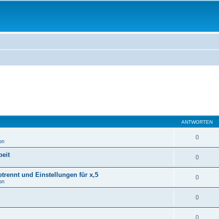
ANTWORTEN
0
on
eit
0
rennt und Einstellungen für x,5
0
on
0
0