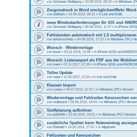
von
Schuster Wolfgang
»
20.08.2019, 08:29
» in
Windows (P
Zeugnisdruck in Word ermöglichen/Mehr Word-D
von
wolfram
»
19.08.2019, 00:31
» in
Lob und Kritik
neue Mindestanforderungen für iOS und ANDR
von
Schuster Wolfgang
»
05.06.2019, 11:47
» in
iPhone (iO
Fehlstunden automatisch mit 1,5 multiplizieren
von
lehrerschmitz
»
04.09.2018, 17:23
» in
Windows (PC)-Ve
Wunsch - Wiedervorlage
von
bosti
»
03.01.2018, 13:46
» in
iPhone (iOS) und ANDRO
Wunsch: Listenexport als PDF aus der Mobilve
von
sawi
»
07.11.2017, 07:26
» in
iPhone (iOS) und ANDROI
Tolles Update
von
sawi
»
11.06.2017, 11:54
» in
Lob und Kritik
Klassen Import
von
Loske
»
04.07.2016, 22:32
» in
Windows (PC)-Version
Wiedervorlage und Fehlzeiten Kennzeichen vo
von
redbeard
»
28.06.2016, 18:44
» in
Windows (PC)-Versio
Stoffplanung aufbohren
von
joe0508
»
22.05.2016, 19:51
» in
Windows (PC)-Version
zusätzliche Spalten beim Noteneintrag anzeige
von
Raindel
»
14.02.2016, 17:47
» in
Allgemein
Fehlzeiten und Kennzeichen