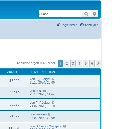
Suche
Erweiterte Suche
Registrieren
Anmelden
1
2
3
4
5
6
Nächste
Die Suche ergab 106 Treffer
ZUGRIFFE
LETZTER BEITRAG
von
F_Rüdiger
15220
15.10.2024, 20:00
von
bosti
44980
29.10.2023, 11:47
von
F_Rüdiger
56525
21.07.2020, 16:10
von
wolfram
71672
04.02.2020, 20:09
von
Schuster Wolfgang
112270