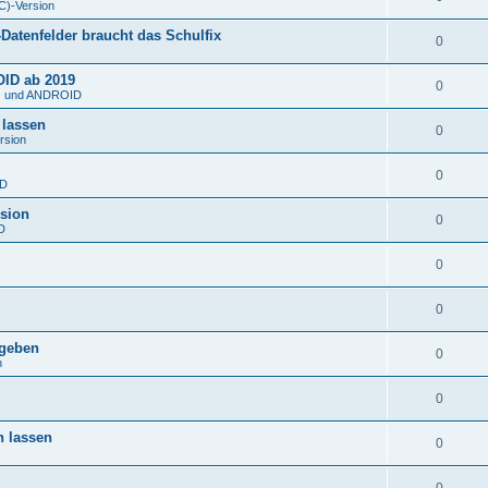
C)-Version
atenfelder braucht das Schulfix
0
OID ab 2019
0
S) und ANDROID
 lassen
0
rsion
0
ID
rsion
0
D
0
0
rgeben
0
n
0
n lassen
0
0