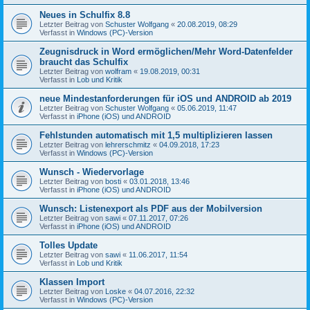
Neues in Schulfix 8.8
Letzter Beitrag von
Schuster Wolfgang
«
20.08.2019, 08:29
Verfasst in
Windows (PC)-Version
Zeugnisdruck in Word ermöglichen/Mehr Word-Datenfelder
braucht das Schulfix
Letzter Beitrag von
wolfram
«
19.08.2019, 00:31
Verfasst in
Lob und Kritik
neue Mindestanforderungen für iOS und ANDROID ab 2019
Letzter Beitrag von
Schuster Wolfgang
«
05.06.2019, 11:47
Verfasst in
iPhone (iOS) und ANDROID
Fehlstunden automatisch mit 1,5 multiplizieren lassen
Letzter Beitrag von
lehrerschmitz
«
04.09.2018, 17:23
Verfasst in
Windows (PC)-Version
Wunsch - Wiedervorlage
Letzter Beitrag von
bosti
«
03.01.2018, 13:46
Verfasst in
iPhone (iOS) und ANDROID
Wunsch: Listenexport als PDF aus der Mobilversion
Letzter Beitrag von
sawi
«
07.11.2017, 07:26
Verfasst in
iPhone (iOS) und ANDROID
Tolles Update
Letzter Beitrag von
sawi
«
11.06.2017, 11:54
Verfasst in
Lob und Kritik
Klassen Import
Letzter Beitrag von
Loske
«
04.07.2016, 22:32
Verfasst in
Windows (PC)-Version