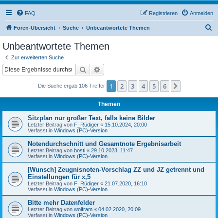
FAQ
Registrieren
Anmelden
S
Foren-Übersicht
Suche
Unbeantwortete Themen
u
Unbeantwortete Themen
c
Zur erweiterten Suche
h
Suche
Erweiterte Suche
e
1
2
3
4
5
6
Nächste
Die Suche ergab 106 Treffer
Themen
Sitzplan nur großer Text, falls keine Bilder
Letzter Beitrag von
F_Rüdiger
«
15.10.2024, 20:00
Verfasst in
Windows (PC)-Version
Notendurchschnitt und Gesamtnote Ergebnisarbeit
Letzter Beitrag von
bosti
«
29.10.2023, 11:47
Verfasst in
Windows (PC)-Version
[Wunsch] Zeugnisnoten-Vorschlag ZZ und JZ getrennt und
Einstellungen für x,5
Letzter Beitrag von
F_Rüdiger
«
21.07.2020, 16:10
Verfasst in
Windows (PC)-Version
Bitte mehr Datenfelder
Letzter Beitrag von
wolfram
«
04.02.2020, 20:09
Verfasst in
Windows (PC)-Version