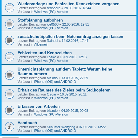
Wiedervorlage und Fehlzeiten Kennzeichen vorgeben
Letzter Beitrag von
redbeard
«
28.06.2016, 18:44
Verfasst in
Windows (PC)-Version
Stoffplanung aufbohren
Letzter Beitrag von
joe0508
«
22.05.2016, 19:51
Verfasst in
Windows (PC)-Version
zusätzliche Spalten beim Noteneintrag anzeigen lassen
Letzter Beitrag von
Raindel
«
14.02.2016, 17:47
Verfasst in
Allgemein
Fehlzeiten und Kennzeichen
Letzter Beitrag von
Loske
«
18.09.2015, 12:13
Verfasst in
Windows (PC)-Version
Unterrichtsplanung auf dem Tablett: Warum keine
Raumnummern
Letzter Beitrag von
bib.odo
«
13.09.2015, 22:59
Verfasst in
iPhone (iOS) und ANDROID
Erhalt des Raumes des Zieles beim Std.kopieren
Letzter Beitrag von
Oscar
«
10.09.2015, 20:11
Verfasst in
Windows (PC)-Version
Erfassen von Arbeiten
Letzter Beitrag von
bib.odo
«
04.09.2015, 00:08
Verfasst in
Windows (PC)-Version
Handbuch
Letzter Beitrag von
Schuster Wolfgang
«
07.06.2015, 13:22
Verfasst in
iPhone (iOS) und ANDROID