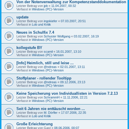
Von der Notenverwaltung zur Kompetenzstanddokumentation
Letzter Beitrag von
jpb
«
11.04.2007, 00:32
Verfasst in
Windows (PC)-Version
update
Letzter Beitrag von
ingokiefer
«
07.03.2007, 20:51
Verfasst in
Lob und Kritik
Neues in Schulfix 7.4
Letzter Beitrag von
Schuster Wolfgang
«
03.02.2007, 16:19
Verfasst in
Windows (PC)-Version
kollegstufe BY
Letzter Beitrag von
scamil
«
16.01.2007, 13:10
Verfasst in
Windows (PC)-Version
[Info] Heimlich, still und leise ...
Letzter Beitrag von
@ndreas
«
02.01.2007, 13:11
Verfasst in
Windows (PC)-Version
Stoffplaner - rollender Tooltipp
Letzter Beitrag von
@ndreas
«
09.12.2006, 23:13
Verfasst in
Windows (PC)-Version
Keine Speicherung von Individuallisten in Version 7.2.13
Letzter Beitrag von
SchrammH
«
11.11.2006, 22:21
Verfasst in
Windows (PC)-Version
Seit 6 Jahren nie enttäuscht worden ...
Letzter Beitrag von
M. Dörfler
«
17.07.2006, 22:35
Verfasst in
Lob und Kritik
Große Erleichterung
Letzter Beitrag von
Gast
«
08.06.2006, 00:07