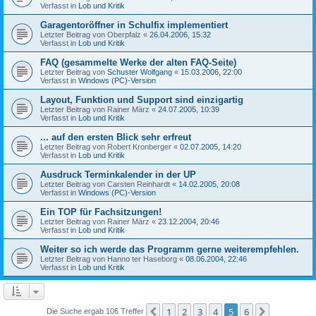
Verfasst in
Lob und Kritik
Garagentoröffner in Schulfix implementiert
Letzter Beitrag von
Oberpfalz
«
26.04.2006, 15:32
Verfasst in
Lob und Kritik
FAQ (gesammelte Werke der alten FAQ-Seite)
Letzter Beitrag von
Schuster Wolfgang
«
15.03.2006, 22:00
Verfasst in
Windows (PC)-Version
Layout, Funktion und Support sind einzigartig
Letzter Beitrag von
Rainer März
«
24.07.2005, 10:39
Verfasst in
Lob und Kritik
... auf den ersten Blick sehr erfreut
Letzter Beitrag von
Robert Kronberger
«
02.07.2005, 14:20
Verfasst in
Lob und Kritik
Ausdruck Terminkalender in der UP
Letzter Beitrag von
Carsten Reinhardt
«
14.02.2005, 20:08
Verfasst in
Windows (PC)-Version
Ein TOP für Fachsitzungen!
Letzter Beitrag von
Rainer März
«
23.12.2004, 20:46
Verfasst in
Lob und Kritik
Weiter so ich werde das Programm gerne weiterempfehlen.
Letzter Beitrag von
Hanno ter Haseborg
«
08.06.2004, 22:46
Verfasst in
Lob und Kritik
1
2
3
4
5
6
Vorherige
Nächste
Die Suche ergab 106 Treffer