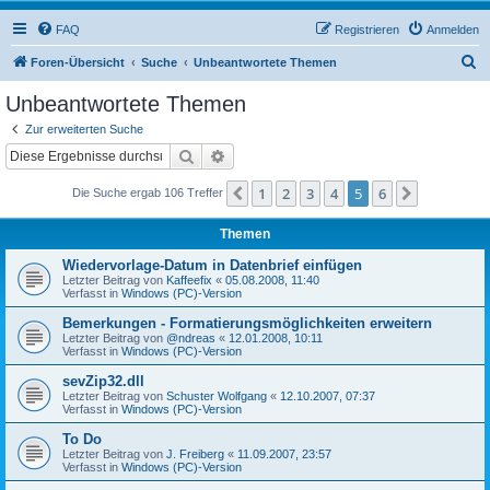
FAQ
Registrieren
Anmelden
S
Foren-Übersicht
Suche
Unbeantwortete Themen
u
Unbeantwortete Themen
c
Zur erweiterten Suche
h
Suche
Erweiterte Suche
e
1
2
3
4
5
6
Vorherige
Nächste
Die Suche ergab 106 Treffer
Themen
Wiedervorlage-Datum in Datenbrief einfügen
Letzter Beitrag von
Kaffeefix
«
05.08.2008, 11:40
Verfasst in
Windows (PC)-Version
Bemerkungen - Formatierungsmöglichkeiten erweitern
Letzter Beitrag von
@ndreas
«
12.01.2008, 10:11
Verfasst in
Windows (PC)-Version
sevZip32.dll
Letzter Beitrag von
Schuster Wolfgang
«
12.10.2007, 07:37
Verfasst in
Windows (PC)-Version
To Do
Letzter Beitrag von
J. Freiberg
«
11.09.2007, 23:57
Verfasst in
Windows (PC)-Version