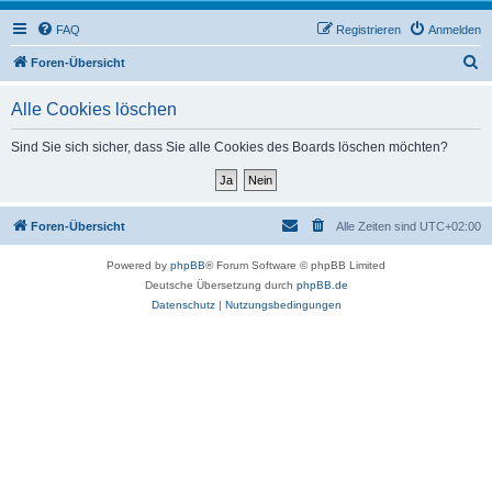
FAQ
Registrieren
Anmelden
S
Foren-Übersicht
u
Alle Cookies löschen
c
h
Sind Sie sich sicher, dass Sie alle Cookies des Boards löschen möchten?
e
Foren-Übersicht
Alle Zeiten sind
UTC+02:00
Powered by
phpBB
® Forum Software © phpBB Limited
Deutsche Übersetzung durch
phpBB.de
Datenschutz
|
Nutzungsbedingungen