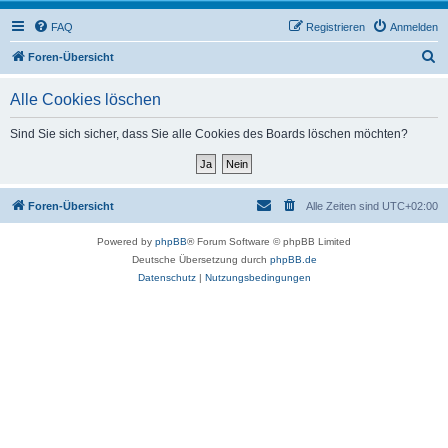
FAQ
Registrieren
Anmelden
S
Foren-Übersicht
u
Alle Cookies löschen
c
h
Sind Sie sich sicher, dass Sie alle Cookies des Boards löschen möchten?
e
Foren-Übersicht
Alle Zeiten sind
UTC+02:00
Powered by
phpBB
® Forum Software © phpBB Limited
Deutsche Übersetzung durch
phpBB.de
Datenschutz
|
Nutzungsbedingungen