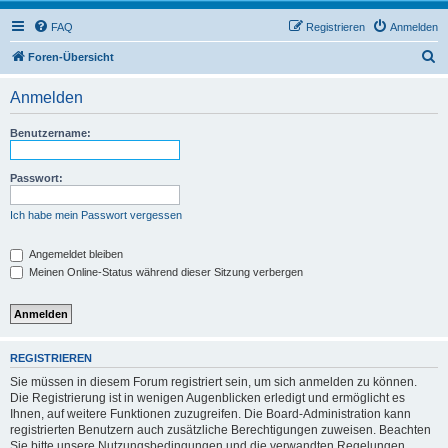
FAQ
Registrieren
Anmelden
S
Foren-Übersicht
u
Anmelden
c
h
Benutzername:
e
Passwort:
Ich habe mein Passwort vergessen
Angemeldet bleiben
Meinen Online-Status während dieser Sitzung verbergen
REGISTRIEREN
Sie müssen in diesem Forum registriert sein, um sich anmelden zu können.
Die Registrierung ist in wenigen Augenblicken erledigt und ermöglicht es
Ihnen, auf weitere Funktionen zuzugreifen. Die Board-Administration kann
registrierten Benutzern auch zusätzliche Berechtigungen zuweisen. Beachten
Sie bitte unsere Nutzungsbedingungen und die verwandten Regelungen,