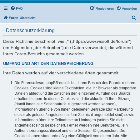
FAQ
Registrieren
Anmelden
S
Foren-Übersicht
u
- Datenschutzerklärung
c
h
Diese Richtlinie beschreibt, wie „“ („https://www.wssoft.de/forum“)
(im Folgenden „der Betreiber“) die Daten verwendet, die während
e
Ihres Foren-Besuchs gesammelt werden.
UMFANG UND ART DER DATENSPEICHERUNG
Ihre Daten werden auf vier verschiedene Arten gesammelt:
Die Forensoftware phpBB erstellt bei Ihrem Besuch des Boards mehrere
Cookies. Cookies sind kleine Textdateien, die Ihr Browser als temporäre
Dateien ablegt und die zwischen den einzelnen Aufrufen des Boards
erhalten bleiben. In diesen Cookies sind die aktuelle ID Ihrer Sitzung
(damit Ihnen alle Seitenaufrufe zugeordnet werden können),
Informationen über die von Ihnen gelesenen Beiträge (zur Markierung
dieser als gelesen/ungelesen; sofern Sie nicht angemeldet sind) sowie
Informationen über Ihre Teilnahme an Umfragen (sofern Sie nicht
angemeldet sind) gespeichert. Ferner werden Ihre Benutzer-ID, ein
Authentifizierungsschlüssel und eine Session-ID gespeichert. Die
Cookies haben standardmäßig eine Gültigkeit von einem Jahr. Alle