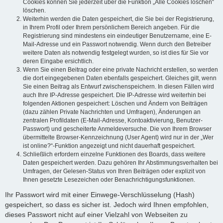
Cookies können Sie jederzeit über die Funktion „Alle Cookies löschen“
löschen.
Weiterhin werden die Daten gespeichert, die Sie bei der Registrierung,
in Ihrem Profil oder Ihrem persönlichem Bereich angeben. Für die
Registrierung sind mindestens ein eindeutiger Benutzername, eine E-
Mail-Adresse und ein Passwort notwendig. Wenn durch den Betreiber
weitere Daten als notwendig festgelegt wurden, so ist dies für Sie vor
deren Eingabe ersichtlich.
Wenn Sie einen Beitrag oder eine private Nachricht erstellen, so werden
die dort eingegebenen Daten ebenfalls gespeichert. Gleiches gilt, wenn
Sie einen Beitrag als Entwurf zwischenspeichern. In diesen Fällen wird
auch Ihre IP-Adresse gespeichert. Die IP-Adresse wird weiterhin bei
folgenden Aktionen gespeichert: Löschen und Ändern von Beiträgen
(dazu zählen Private Nachrichten und Umfragen), Änderungen an
zentralen Profildaten (E-Mail-Adresse, Kontoaktivierung, Benutzer-
Passwort) und gescheiterte Anmeldeversuche. Die von Ihrem Browser
übermittelte Browser-Kennzeichnung (User Agent) wird nur in der „Wer
ist online?“-Funktion angezeigt und nicht dauerhaft gespeichert.
Schließlich erfordern einzelne Funktionen des Boards, dass weitere
Daten gespeichert werden. Dazu gehören Ihr Abstimmungsverhalten bei
Umfragen, der Gelesen-Status von Ihren Beiträgen oder explizit von
Ihnen gesetzte Lesezeichen oder Benachrichtigungsfunktionen.
Ihr Passwort wird mit einer Einwege-Verschlüsselung (Hash)
gespeichert, so dass es sicher ist. Jedoch wird Ihnen empfohlen,
dieses Passwort nicht auf einer Vielzahl von Webseiten zu