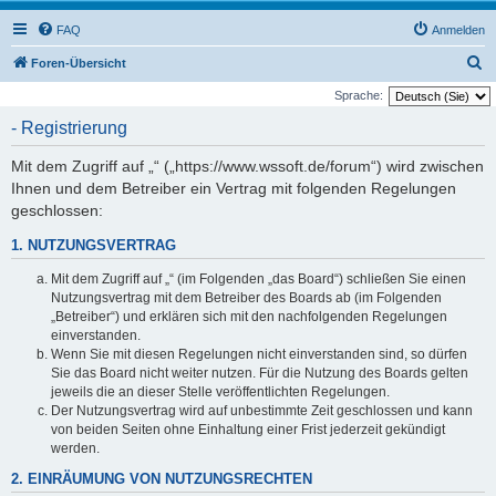
FAQ
Anmelden
S
Foren-Übersicht
u
Sprache:
c
- Registrierung
h
Mit dem Zugriff auf „“ („https://www.wssoft.de/forum“) wird zwischen
e
Ihnen und dem Betreiber ein Vertrag mit folgenden Regelungen
geschlossen:
1. NUTZUNGSVERTRAG
Mit dem Zugriff auf „“ (im Folgenden „das Board“) schließen Sie einen
Nutzungsvertrag mit dem Betreiber des Boards ab (im Folgenden
„Betreiber“) und erklären sich mit den nachfolgenden Regelungen
einverstanden.
Wenn Sie mit diesen Regelungen nicht einverstanden sind, so dürfen
Sie das Board nicht weiter nutzen. Für die Nutzung des Boards gelten
jeweils die an dieser Stelle veröffentlichten Regelungen.
Der Nutzungsvertrag wird auf unbestimmte Zeit geschlossen und kann
von beiden Seiten ohne Einhaltung einer Frist jederzeit gekündigt
werden.
2. EINRÄUMUNG VON NUTZUNGSRECHTEN