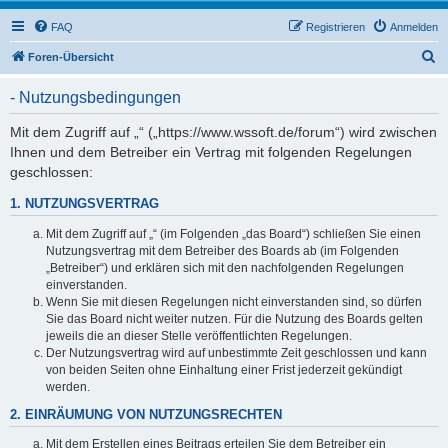
FAQ
Registrieren
Anmelden
S
Foren-Übersicht
u
- Nutzungsbedingungen
c
h
Mit dem Zugriff auf „“ („https://www.wssoft.de/forum“) wird zwischen
Ihnen und dem Betreiber ein Vertrag mit folgenden Regelungen
e
geschlossen:
1. NUTZUNGSVERTRAG
Mit dem Zugriff auf „“ (im Folgenden „das Board“) schließen Sie einen
Nutzungsvertrag mit dem Betreiber des Boards ab (im Folgenden
„Betreiber“) und erklären sich mit den nachfolgenden Regelungen
einverstanden.
Wenn Sie mit diesen Regelungen nicht einverstanden sind, so dürfen
Sie das Board nicht weiter nutzen. Für die Nutzung des Boards gelten
jeweils die an dieser Stelle veröffentlichten Regelungen.
Der Nutzungsvertrag wird auf unbestimmte Zeit geschlossen und kann
von beiden Seiten ohne Einhaltung einer Frist jederzeit gekündigt
werden.
2. EINRÄUMUNG VON NUTZUNGSRECHTEN
Mit dem Erstellen eines Beitrags erteilen Sie dem Betreiber ein