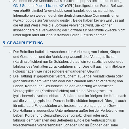
Sie nehmen zur Kenntnis, dass es sich bei phpBB um eine unter der „
GNU General Public License v2
“ (GPL) bereitgestellten Foren-Software
von phpBB Limited (www.phpbb.com) handelt; deutschsprachige
Informationen werden durch die deutschsprachige Community unter
www.phpbb.de zur Verfügung gestellt. Beide haben keinen Einfluss auf
die Art und Weise, wie die Software verwendet wird. Sie können
insbesondere die Verwendung der Software für bestimmte Zwecke nicht
untersagen oder auf Inhalte fremder Foren Einfluss nehmen.
5. GEWÄHRLEISTUNG
Der Betreiber haftet mit Ausnahme der Verletzung von Leben, Körper
und Gesundheit und der Verletzung wesentlicher Vertragspflichten
(Kardinalpflichten) nur für Schäden, die auf ein vorsätzliches oder grob
fahrlässiges Verhalten zurückzuführen sind. Dies gilt auch für mittelbare
Folgeschäden wie insbesondere entgangenen Gewinn.
Die Haftung ist gegenüber Verbrauchern außer bei vorsätzlichem oder
grob fahrlässigem Verhalten oder bei Schäden aus der Verletzung von
Leben, Körper und Gesundheit und der Verletzung wesentlicher
Vertragspflichten (Kardinalpflichten) auf die bei Vertragsschluss
typischerweise vorhersehbaren Schäden und im übrigen der Höhe nach
auf die vertragstypischen Durchschnittsschäden begrenzt. Dies gilt auch
für mittelbare Folgeschäden wie insbesondere entgangenen Gewinn.
Die Haftung ist gegenüber Unternehmern außer bei der Verletzung von
Leben, Körper und Gesundheit oder vorsätzlichem oder grob
fahrlässigem Verhalten des Betreibers auf die bei Vertragsschluss
typischerweise vorhersehbaren Schäden und im Übrigen der Höhe