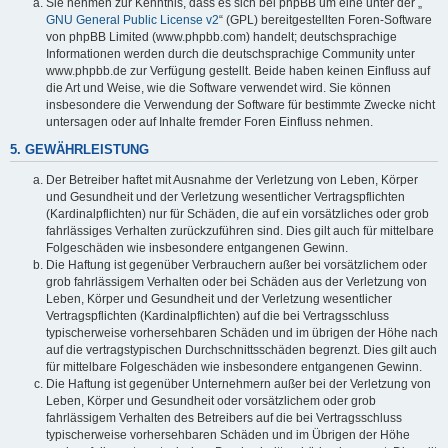
Sie nehmen zur Kenntnis, dass es sich bei phpBB um eine unter der „
GNU General Public License v2
“ (GPL) bereitgestellten Foren-Software
von phpBB Limited (www.phpbb.com) handelt; deutschsprachige
Informationen werden durch die deutschsprachige Community unter
www.phpbb.de zur Verfügung gestellt. Beide haben keinen Einfluss auf
die Art und Weise, wie die Software verwendet wird. Sie können
insbesondere die Verwendung der Software für bestimmte Zwecke nicht
untersagen oder auf Inhalte fremder Foren Einfluss nehmen.
5. GEWÄHRLEISTUNG
Der Betreiber haftet mit Ausnahme der Verletzung von Leben, Körper
und Gesundheit und der Verletzung wesentlicher Vertragspflichten
(Kardinalpflichten) nur für Schäden, die auf ein vorsätzliches oder grob
fahrlässiges Verhalten zurückzuführen sind. Dies gilt auch für mittelbare
Folgeschäden wie insbesondere entgangenen Gewinn.
Die Haftung ist gegenüber Verbrauchern außer bei vorsätzlichem oder
grob fahrlässigem Verhalten oder bei Schäden aus der Verletzung von
Leben, Körper und Gesundheit und der Verletzung wesentlicher
Vertragspflichten (Kardinalpflichten) auf die bei Vertragsschluss
typischerweise vorhersehbaren Schäden und im übrigen der Höhe nach
auf die vertragstypischen Durchschnittsschäden begrenzt. Dies gilt auch
für mittelbare Folgeschäden wie insbesondere entgangenen Gewinn.
Die Haftung ist gegenüber Unternehmern außer bei der Verletzung von
Leben, Körper und Gesundheit oder vorsätzlichem oder grob
fahrlässigem Verhalten des Betreibers auf die bei Vertragsschluss
typischerweise vorhersehbaren Schäden und im Übrigen der Höhe