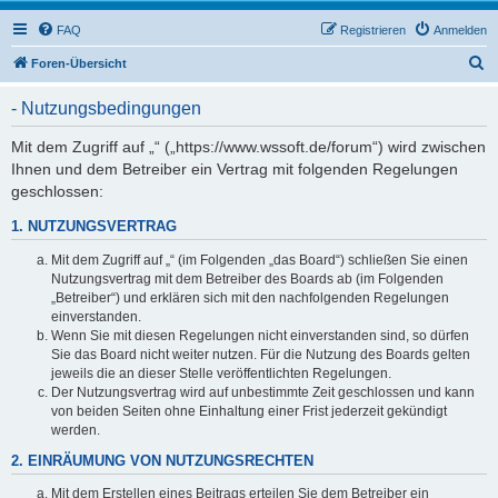
FAQ
Registrieren
Anmelden
S
Foren-Übersicht
u
- Nutzungsbedingungen
c
h
Mit dem Zugriff auf „“ („https://www.wssoft.de/forum“) wird zwischen
Ihnen und dem Betreiber ein Vertrag mit folgenden Regelungen
e
geschlossen:
1. NUTZUNGSVERTRAG
Mit dem Zugriff auf „“ (im Folgenden „das Board“) schließen Sie einen
Nutzungsvertrag mit dem Betreiber des Boards ab (im Folgenden
„Betreiber“) und erklären sich mit den nachfolgenden Regelungen
einverstanden.
Wenn Sie mit diesen Regelungen nicht einverstanden sind, so dürfen
Sie das Board nicht weiter nutzen. Für die Nutzung des Boards gelten
jeweils die an dieser Stelle veröffentlichten Regelungen.
Der Nutzungsvertrag wird auf unbestimmte Zeit geschlossen und kann
von beiden Seiten ohne Einhaltung einer Frist jederzeit gekündigt
werden.
2. EINRÄUMUNG VON NUTZUNGSRECHTEN
Mit dem Erstellen eines Beitrags erteilen Sie dem Betreiber ein