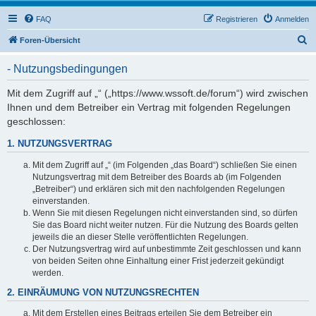
FAQ
Registrieren
Anmelden
S
Foren-Übersicht
u
- Nutzungsbedingungen
c
h
Mit dem Zugriff auf „“ („https://www.wssoft.de/forum“) wird zwischen
Ihnen und dem Betreiber ein Vertrag mit folgenden Regelungen
e
geschlossen:
1. NUTZUNGSVERTRAG
Mit dem Zugriff auf „“ (im Folgenden „das Board“) schließen Sie einen
Nutzungsvertrag mit dem Betreiber des Boards ab (im Folgenden
„Betreiber“) und erklären sich mit den nachfolgenden Regelungen
einverstanden.
Wenn Sie mit diesen Regelungen nicht einverstanden sind, so dürfen
Sie das Board nicht weiter nutzen. Für die Nutzung des Boards gelten
jeweils die an dieser Stelle veröffentlichten Regelungen.
Der Nutzungsvertrag wird auf unbestimmte Zeit geschlossen und kann
von beiden Seiten ohne Einhaltung einer Frist jederzeit gekündigt
werden.
2. EINRÄUMUNG VON NUTZUNGSRECHTEN
Mit dem Erstellen eines Beitrags erteilen Sie dem Betreiber ein