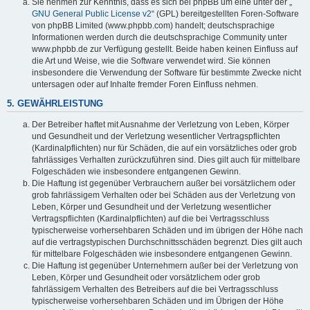
Sie nehmen zur Kenntnis, dass es sich bei phpBB um eine unter der „
GNU General Public License v2
“ (GPL) bereitgestellten Foren-Software
von phpBB Limited (www.phpbb.com) handelt; deutschsprachige
Informationen werden durch die deutschsprachige Community unter
www.phpbb.de zur Verfügung gestellt. Beide haben keinen Einfluss auf
die Art und Weise, wie die Software verwendet wird. Sie können
insbesondere die Verwendung der Software für bestimmte Zwecke nicht
untersagen oder auf Inhalte fremder Foren Einfluss nehmen.
5. GEWÄHRLEISTUNG
Der Betreiber haftet mit Ausnahme der Verletzung von Leben, Körper
und Gesundheit und der Verletzung wesentlicher Vertragspflichten
(Kardinalpflichten) nur für Schäden, die auf ein vorsätzliches oder grob
fahrlässiges Verhalten zurückzuführen sind. Dies gilt auch für mittelbare
Folgeschäden wie insbesondere entgangenen Gewinn.
Die Haftung ist gegenüber Verbrauchern außer bei vorsätzlichem oder
grob fahrlässigem Verhalten oder bei Schäden aus der Verletzung von
Leben, Körper und Gesundheit und der Verletzung wesentlicher
Vertragspflichten (Kardinalpflichten) auf die bei Vertragsschluss
typischerweise vorhersehbaren Schäden und im übrigen der Höhe nach
auf die vertragstypischen Durchschnittsschäden begrenzt. Dies gilt auch
für mittelbare Folgeschäden wie insbesondere entgangenen Gewinn.
Die Haftung ist gegenüber Unternehmern außer bei der Verletzung von
Leben, Körper und Gesundheit oder vorsätzlichem oder grob
fahrlässigem Verhalten des Betreibers auf die bei Vertragsschluss
typischerweise vorhersehbaren Schäden und im Übrigen der Höhe