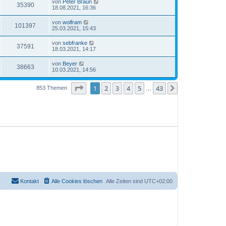
von
Peter Braun
35390
18.08.2021, 16:36
von
wolfram
101397
25.03.2021, 15:43
von
sebfranke
37591
18.03.2021, 14:17
von
Beyer
38663
10.03.2021, 14:56
Seite
1
von
43
1
2
3
4
5
43
Nächste
853 Themen
…
Kontakt
Alle Cookies löschen
Alle Zeiten sind
UTC+02:00