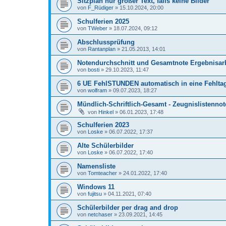
Sitzplan nur großer Text, falls keine Bilder
von
F_Rüdiger
»
15.10.2024, 20:00
Schulferien 2025
von
TWeber
»
18.07.2024, 09:12
Abschlussprüfung
von
Rantanplan
»
21.05.2013, 14:01
Notendurchschnitt und Gesamtnote Ergebnisarb
von
bosti
»
29.10.2023, 11:47
6 UE FehlSTUNDEN automatisch in eine Fehlt
von
wolfram
»
09.07.2023, 18:27
Mündlich-Schriftlich-Gesamt - Zeugnislistenno
von
Hinkel
»
06.01.2023, 17:48
Schulferien 2023
von
Loske
»
06.07.2022, 17:37
Alte Schülerbilder
von
Loske
»
06.07.2022, 17:40
Namensliste
von
Tomteacher
»
24.01.2022, 17:40
Windows 11
von
fujitsu
»
04.11.2021, 07:40
Schülerbilder per drag and drop
von
netchaser
»
23.09.2021, 14:45