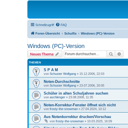
Schnellzugriff
FAQ
Foren-Übersicht
Schulfix
Windows (PC)-Version
Windows (PC)-Version
Suche
Erw
Neues Thema
THEMEN
S P A M
von
Schuster Wolfgang
»
15.12.2006, 22:03
Noten-Durchschnitte
von
Schuster Wolfgang
»
23.07.2006, 20:05
Schüler in alten Schuljahren suchen
von
aschlenger
»
23.08.2008, 11:35
Noten-Korrektur-Fenster öffnet sich nicht
von
frosty-the-snowman
»
27.04.2024, 10:12
Aus Notenkorrektur drucken/Vorschau
von
frosty-the-snowman
»
10.03.2025, 16:09