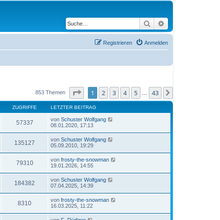
Suche
Erweiterte Suche
Registrieren
Anmelden
Seite
1
von
43
1
2
3
4
5
43
Nächste
853 Themen
…
ZUGRIFFE
LETZTER BEITRAG
von
Schuster Wolfgang
57337
08.01.2020, 17:13
von
Schuster Wolfgang
135127
05.09.2010, 19:29
von
frosty-the-snowman
79310
19.01.2026, 14:55
von
Schuster Wolfgang
184382
07.04.2025, 14:39
von
frosty-the-snowman
8310
16.03.2025, 11:22