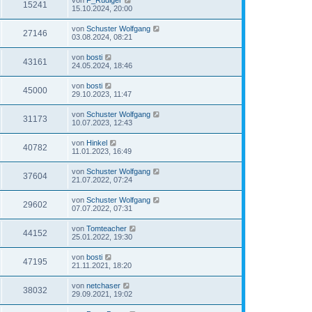
von
F_Rüdiger
15241
15.10.2024, 20:00
von
Schuster Wolfgang
27146
03.08.2024, 08:21
von
bosti
43161
24.05.2024, 18:46
von
bosti
45000
29.10.2023, 11:47
von
Schuster Wolfgang
31173
10.07.2023, 12:43
von
Hinkel
40782
11.01.2023, 16:49
von
Schuster Wolfgang
37604
21.07.2022, 07:24
von
Schuster Wolfgang
29602
07.07.2022, 07:31
von
Tomteacher
44152
25.01.2022, 19:30
von
bosti
47195
21.11.2021, 18:20
von
netchaser
38032
29.09.2021, 19:02