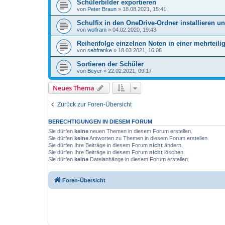
Schülerbilder exportieren
von
Peter Braun
»
18.08.2021, 15:41
Schulfix in den OneDrive-Ordner installieren 
von
wolfram
»
04.02.2020, 19:43
Reihenfolge einzelnen Noten in einer mehrteili
von
sebfranke
»
18.03.2021, 10:06
Sortieren der Schüler
von
Beyer
»
22.02.2021, 09:17
Neues Thema
Zurück zur Foren-Übersicht
BERECHTIGUNGEN IN DIESEM FORUM
Sie dürfen
keine
neuen Themen in diesem Forum erstellen.
Sie dürfen
keine
Antworten zu Themen in diesem Forum erstellen.
Sie dürfen Ihre Beiträge in diesem Forum
nicht
ändern.
Sie dürfen Ihre Beiträge in diesem Forum
nicht
löschen.
Sie dürfen
keine
Dateianhänge in diesem Forum erstellen.
Foren-Übersicht