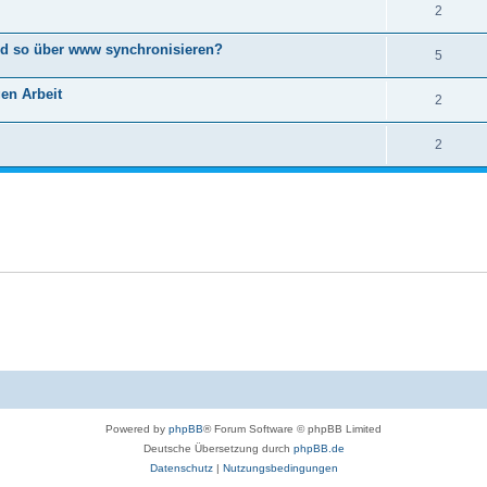
2
und so über www synchronisieren?
5
gen Arbeit
2
2
Powered by
phpBB
® Forum Software © phpBB Limited
Deutsche Übersetzung durch
phpBB.de
Datenschutz
|
Nutzungsbedingungen