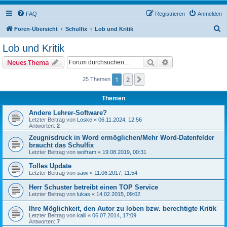
FAQ
Registrieren
Anmelden
S
Foren-Übersicht
Schulfix
Lob und Kritik
u
Lob und Kritik
c
Suche
Erweiterte Suche
Neues Thema
h
e
1
2
Nächste
25 Themen
Themen
Andere Lehrer-Software?
Letzter Beitrag von
Loske
«
06.11.2024, 12:56
Antworten:
2
Zeugnisdruck in Word ermöglichen/Mehr Word-Datenfelder
braucht das Schulfix
Letzter Beitrag von
wolfram
«
19.08.2019, 00:31
Tolles Update
Letzter Beitrag von
sawi
«
11.06.2017, 11:54
Herr Schuster betreibt einen TOP Service
Letzter Beitrag von
lukas
«
14.02.2015, 09:02
Ihre Möglichkeit, den Autor zu loben bzw. berechtigte Kritik
Letzter Beitrag von
kalli
«
06.07.2014, 17:09
Antworten:
7