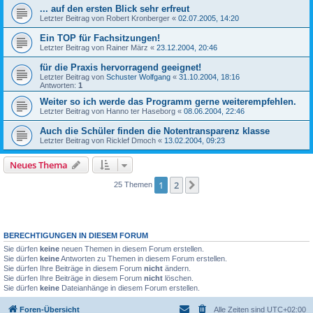
... auf den ersten Blick sehr erfreut
Letzter Beitrag von
Robert Kronberger
«
02.07.2005, 14:20
Ein TOP für Fachsitzungen!
Letzter Beitrag von
Rainer März
«
23.12.2004, 20:46
für die Praxis hervorragend geeignet!
Letzter Beitrag von
Schuster Wolfgang
«
31.10.2004, 18:16
Antworten:
1
Weiter so ich werde das Programm gerne weiterempfehlen.
Letzter Beitrag von
Hanno ter Haseborg
«
08.06.2004, 22:46
Auch die Schüler finden die Notentransparenz klasse
Letzter Beitrag von
Ricklef Dmoch
«
13.02.2004, 09:23
Neues Thema
1
2
Nächste
25 Themen
BERECHTIGUNGEN IN DIESEM FORUM
Sie dürfen
keine
neuen Themen in diesem Forum erstellen.
Sie dürfen
keine
Antworten zu Themen in diesem Forum erstellen.
Sie dürfen Ihre Beiträge in diesem Forum
nicht
ändern.
Sie dürfen Ihre Beiträge in diesem Forum
nicht
löschen.
Sie dürfen
keine
Dateianhänge in diesem Forum erstellen.
Foren-Übersicht
Alle Zeiten sind
UTC+02:00