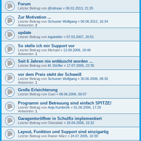
Forum
Letzter Beitrag von
@ndreas
«
06.01.2013, 21:25
Zur Motivation ...
Letzter Beitrag von
Schuster Wolfgang
«
06.06.2012, 16:34
Antworten:
2
update
Letzter Beitrag von
ingokiefer
«
07.03.2007, 20:51
So stelle ich mir Support vor
Letzter Beitrag von
Michael
«
13.09.2006, 18:46
Antworten:
1
Seit 6 Jahren nie enttäuscht worden ...
Letzter Beitrag von
M. Dörfler
«
17.07.2006, 22:35
vor dem Preis steht der Schweiß
Letzter Beitrag von
Schuster Wolfgang
«
30.06.2006, 08:30
Antworten:
1
Große Erleichterung
Letzter Beitrag von
Gast
«
08.06.2006, 00:07
Programm und Betreuung sind einfach SPITZE!
Letzter Beitrag von
Anja Kumbrink
«
01.06.2006, 17:25
Antworten:
1
Garagentoröffner in Schulfix implementiert
Letzter Beitrag von
Oberpfalz
«
26.04.2006, 15:32
Layout, Funktion und Support sind einzigartig
Letzter Beitrag von
Rainer März
«
24.07.2005, 10:39