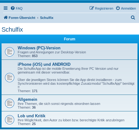
FAQ
Registrieren
Anmelden
S
Foren-Übersicht
Schulfix
u
Schulfix
c
Forum
h
e
Windows (PC)-Version
Fragen und Anregungen zur Desktop-Version
Themen:
853
iPhone (iOS) und ANDROID
Die SchulfixApp ist die mobile Erweiterung Ihrer PC Version und nur
gemeinsam mit dieser verwendbar.
Über die jeweiligen Stores können Sie die App direkt installieren - zum
Synchronisieren wird das kostenpflichtige Zusatzmodul "SchulfixApp" benötigt
!!
Themen:
171
Allgemein
Ihre Themen, die sich sonst nirgends einordnen lassen
Themen:
36
Lob und Kritik
Ihre Möglichkeit, den Autor zu loben bzw. berechtigte Kritik anzubringen
Themen:
25