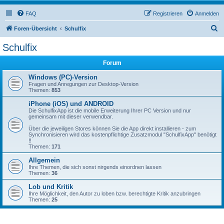
FAQ
Registrieren
Anmelden
S
Foren-Übersicht
Schulfix
u
Schulfix
c
Forum
h
e
Windows (PC)-Version
Fragen und Anregungen zur Desktop-Version
Themen:
853
iPhone (iOS) und ANDROID
Die SchulfixApp ist die mobile Erweiterung Ihrer PC Version und nur
gemeinsam mit dieser verwendbar.
Über die jeweiligen Stores können Sie die App direkt installieren - zum
Synchronisieren wird das kostenpflichtige Zusatzmodul "SchulfixApp" benötigt
!!
Themen:
171
Allgemein
Ihre Themen, die sich sonst nirgends einordnen lassen
Themen:
36
Lob und Kritik
Ihre Möglichkeit, den Autor zu loben bzw. berechtigte Kritik anzubringen
Themen:
25