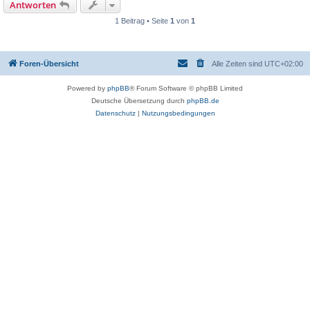
Antworten
1 Beitrag • Seite
1
von
1
Foren-Übersicht
Alle Zeiten sind
UTC+02:00
Powered by
phpBB
® Forum Software © phpBB Limited
Deutsche Übersetzung durch
phpBB.de
Datenschutz
|
Nutzungsbedingungen