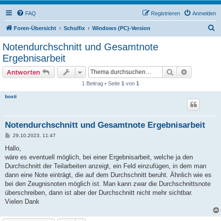
FAQ
Registrieren
Anmelden
S
Foren-Übersicht
Schulfix
Windows (PC)-Version
u
Notendurchschnitt und Gesamtnote
c
Ergebnisarbeit
h
Suche
Erweiterte
Antworten
e
1 Beitrag • Seite
1
von
1
bosti
Notendurchschnitt und Gesamtnote Ergebnisarbeit
B
29.10.2023, 11:47
e
i
Hallo,
t
wäre es eventuell möglich, bei einer Ergebnisarbeit, welche ja den
r
a
Durchschnitt der Teilarbeiten anzeigt, ein Feld einzufügen, in dem man
g
dann eine Note einträgt, die auf dem Durchschnitt beruht. Ähnlich wie es
bei den Zeugnisnoten möglich ist. Man kann zwar die Durchschnittsnote
überschreiben, dann ist aber der Durchschnitt nicht mehr sichtbar.
Vielen Dank