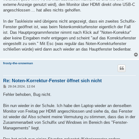
a
externe Anzeige genutzt wird), den Monitor über HDMI direkt ohne USB-C
g
angeschlossen ... hat alles nichts geholfen.
In der Taskleiste wird übrigens nicht angezeigt, dass ein zweites Schulfix-
Fenster geöffnet ist, was beim Notenkorrekturfenster eigentlich der Fall
ist. Das Hauptprogrammfenster nimmt nach Klick auf "Noten-Korrektur"
aber keine Eingaben mehr entgegen und scheint "auf das Korrekturfenster
eingestellt zu sein." Mit Esc (was regulär das Noten-Korrekturfenster
schließen würde) wird dann auch wieder an das Hauptfenster bedienbar.
frosty-the-snowman
Re: Noten-Korrektur-Fenster öffnet sich nicht
B
29.04.2024, 12:04
e
i
Fehler behoben, Bug nicht.
t
r
a
Bin nun wieder in der Schule. Ich habe den Laptop wieder an denselben
g
Monitor von Freitag per HDMI angeschlossen und siehe da, das Fenster
ist wieder da! Also scheint meine Vermutung zu stimmen, dass das in der
Zusammenarbeit von Schulfix und Windows im Bereich des "Fenster-
Managements" liegt.