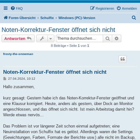
FAQ
Registrieren
Anmelden
S
Foren-Übersicht
Schulfix
Windows (PC)-Version
u
Noten-Korrektur-Fenster öffnet sich nicht
c
Suche
Erweiterte
Antworten
h
8 Beiträge • Seite
1
von
1
e
frosty-the-snowman
Noten-Korrektur-Fenster öffnet sich nicht
B
27.04.2024, 10:12
e
i
Hallo zusammen,
t
r
a
kurz gesagt: Gestern habe ich das Noten-Korrektur-Fenster geöffnet und
g
eine Klausur korrigiert. Heute, anders als gestern, über Dock an Monitor
angeschlossen, und das öffnet sich nicht. Ist mein Arbeitstag damit hin?
Werde etwas nervös...
Das Problem ist vor längerer Zeit schon einmal aufgetreten; eine
Neuinstallation von Schulfix hat es gelöst. Allerdings waren die Settings
(Gewichtungen, Farben, Formate der Berichte usw.) alle nicht im Backup,