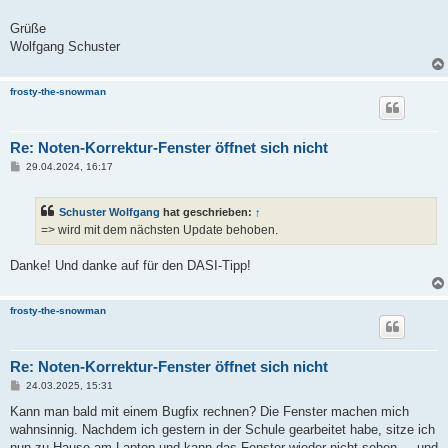
Grüße
Wolfgang Schuster
frosty-the-snowman
Re: Noten-Korrektur-Fenster öffnet sich nicht
B
29.04.2024, 16:17
e
i
t
Schuster Wolfgang
hat geschrieben:
↑
r
a
=> wird mit dem nächsten Update behoben.
g
Danke! Und danke auf für den DASI-Tipp!
frosty-the-snowman
Re: Noten-Korrektur-Fenster öffnet sich nicht
B
24.03.2025, 15:31
e
i
Kann man bald mit einem Bugfix rechnen? Die Fenster machen mich
t
wahnsinnig. Nachdem ich gestern in der Schule gearbeitet habe, sitze ich
r
a
nun zu Hause am Laptop und kann das Fenster wieder nicht sehen ... und