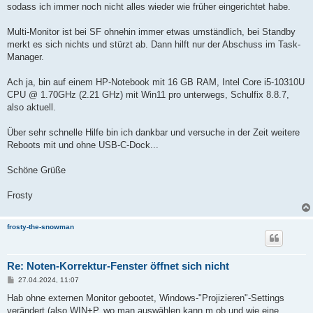
sodass ich immer noch nicht alles wieder wie früher eingerichtet habe.
Multi-Monitor ist bei SF ohnehin immer etwas umständlich, bei Standby
merkt es sich nichts und stürzt ab. Dann hilft nur der Abschuss im Task-
Manager.
Ach ja, bin auf einem HP-Notebook mit 16 GB RAM, Intel Core i5-10310U
CPU @ 1.70GHz (2.21 GHz) mit Win11 pro unterwegs, Schulfix 8.8.7,
also aktuell.
Über sehr schnelle Hilfe bin ich dankbar und versuche in der Zeit weitere
Reboots mit und ohne USB-C-Dock...
Schöne Grüße
Frosty
frosty-the-snowman
Re: Noten-Korrektur-Fenster öffnet sich nicht
B
27.04.2024, 11:07
e
i
Hab ohne externen Monitor gebootet, Windows-"Projizieren"-Settings
t
verändert (also WIN+P, wo man auswählen kann,m ob und wie eine
r