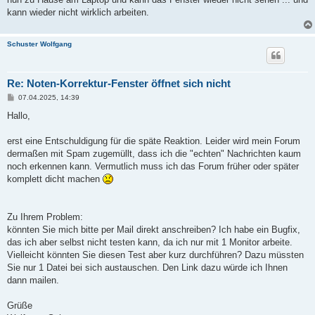
g
kann wieder nicht wirklich arbeiten.
Schuster Wolfgang
Re: Noten-Korrektur-Fenster öffnet sich nicht
B
07.04.2025, 14:39
e
i
Hallo,
t
r
a
erst eine Entschuldigung für die späte Reaktion. Leider wird mein Forum
g
dermaßen mit Spam zugemüllt, dass ich die "echten" Nachrichten kaum
noch erkennen kann. Vermutlich muss ich das Forum früher oder später
komplett dicht machen
Zu Ihrem Problem:
könnten Sie mich bitte per Mail direkt anschreiben? Ich habe ein Bugfix,
das ich aber selbst nicht testen kann, da ich nur mit 1 Monitor arbeite.
Vielleicht könnten Sie diesen Test aber kurz durchführen? Dazu müssten
Sie nur 1 Datei bei sich austauschen. Den Link dazu würde ich Ihnen
dann mailen.
Grüße