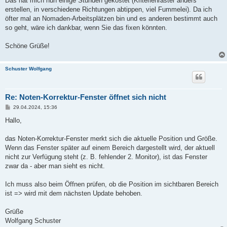
Das hat mich nun einige Stunden gekostet (Kriterienraster anders
erstellen, in verschiedene Richtungen abtippen, viel Fummelei). Da ich
öfter mal an Nomaden-Arbeitsplätzen bin und es anderen bestimmt auch
so geht, wäre ich dankbar, wenn Sie das fixen könnten.
Schöne Grüße!
Schuster Wolfgang
Re: Noten-Korrektur-Fenster öffnet sich nicht
B
29.04.2024, 15:36
e
i
Hallo,
t
r
a
das Noten-Korrektur-Fenster merkt sich die aktuelle Position und Größe.
g
Wenn das Fenster später auf einem Bereich dargestellt wird, der aktuell
nicht zur Verfügung steht (z. B. fehlender 2. Monitor), ist das Fenster
zwar da - aber man sieht es nicht.
Ich muss also beim Öffnen prüfen, ob die Position im sichtbaren Bereich
ist => wird mit dem nächsten Update behoben.
Grüße
Wolfgang Schuster