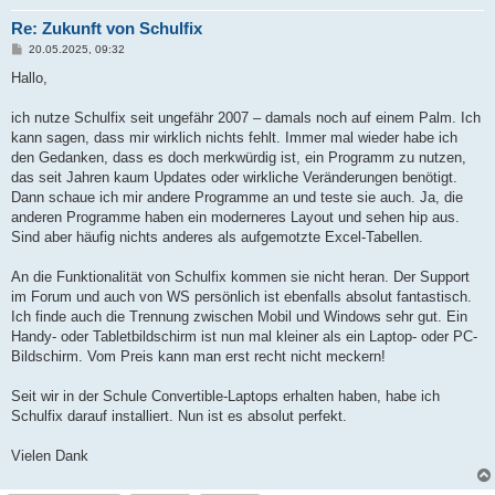
Re: Zukunft von Schulfix
B
20.05.2025, 09:32
e
i
Hallo,
t
r
a
ich nutze Schulfix seit ungefähr 2007 – damals noch auf einem Palm. Ich
g
kann sagen, dass mir wirklich nichts fehlt. Immer mal wieder habe ich
den Gedanken, dass es doch merkwürdig ist, ein Programm zu nutzen,
das seit Jahren kaum Updates oder wirkliche Veränderungen benötigt.
Dann schaue ich mir andere Programme an und teste sie auch. Ja, die
anderen Programme haben ein moderneres Layout und sehen hip aus.
Sind aber häufig nichts anderes als aufgemotzte Excel-Tabellen.
An die Funktionalität von Schulfix kommen sie nicht heran. Der Support
im Forum und auch von WS persönlich ist ebenfalls absolut fantastisch.
Ich finde auch die Trennung zwischen Mobil und Windows sehr gut. Ein
Handy- oder Tabletbildschirm ist nun mal kleiner als ein Laptop- oder PC-
Bildschirm. Vom Preis kann man erst recht nicht meckern!
Seit wir in der Schule Convertible-Laptops erhalten haben, habe ich
Schulfix darauf installiert. Nun ist es absolut perfekt.
Vielen Dank