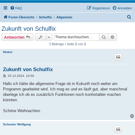
FAQ
Registrieren
Anmelden
S
Foren-Übersicht
Schulfix
Allgemein
u
Zukunft von Schulfix
c
Suche
Erweiterte
Antworten
h
3 Beiträge • Seite
1
von
1
e
Hinkel
Zukunft von Schulfix
B
25.12.2024, 10:56
e
i
Hallo ich hätte die allgemeine Frage ob in Kukunft noch weiter am
t
Programm gearbeitet wird. Ich mag es und es läuft gut, aber manchmal
r
a
überlege ich ob es zusätzlich Funktionen noch konfortabler machen
g
könnten.
Schöne Weihnachten
Schuster Wolfgang