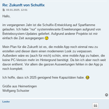
Re: Zukunft von Schulfix
B
03.01.2025, 12:01
e
i
Hallo,
t
r
a
im vergangenen Jahr ist die Schulfix-Entwicklung auf Sparflamme
g
gelaufen. Ich habe "nur" systemrelevante Erweiterungen aufgrund von
Betriebssystem-Updates geliefert. Aufgrund anderer Projekte ist mir
einfach die Zeit ausgegangen
Mein Plan für die Zukunft ist es, die mobile App noch einmal neu zu
erstellen und dieser dann einen moderneren Look zu verpassen.
Außerdem wäre es (auch für mich) schön, eine mobile App zu haben, die
keine PC-Version mehr im Hintergrund benötigt. Da bin ich aber noch weit
davon entfernt. Vor allem die ganzen Auswertungen fehlen in der App ja
noch komplett.
Ich hoffe, dass ich 2025 genügend freie Kapazitäten habe.
Grüße aus Heimertingen
Wolfgang Schuster
Loske