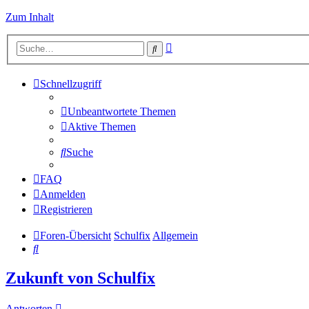
Zum Inhalt
Erweiterte
Suche
Suche
Schnellzugriff
Unbeantwortete Themen
Aktive Themen
Suche
FAQ
Anmelden
Registrieren
Foren-Übersicht
Schulfix
Allgemein
Suche
Zukunft von Schulfix
Antworten