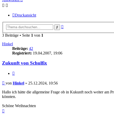
Druckansicht
Erweiterte
Suche
Suche
3 Beiträge • Seite
1
von
1
Hinkel
Beiträge:
42
Registriert:
19.04.2007, 19:06
Zukunft von Schulfix
Zitieren
Beitrag
von
Hinkel
»
25.12.2024, 10:56
Hallo ich hätte die allgemeine Frage ob in Kukunft noch weiter am P
könnten.
Schöne Weihnachten
Nach