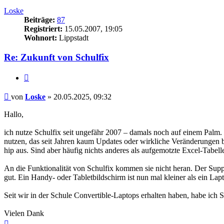
oben
Loske
Beiträge:
87
Registriert:
15.05.2007, 19:05
Wohnort:
Lippstadt
Re: Zukunft von Schulfix
Zitieren
Beitrag
von
Loske
»
20.05.2025, 09:32
Hallo,
ich nutze Schulfix seit ungefähr 2007 – damals noch auf einem Palm.
nutzen, das seit Jahren kaum Updates oder wirkliche Veränderungen 
hip aus. Sind aber häufig nichts anderes als aufgemotzte Excel-Tabell
An die Funktionalität von Schulfix kommen sie nicht heran. Der Sup
gut. Ein Handy- oder Tabletbildschirm ist nun mal kleiner als ein La
Seit wir in der Schule Convertible-Laptops erhalten haben, habe ich Sch
Vielen Dank
Nach