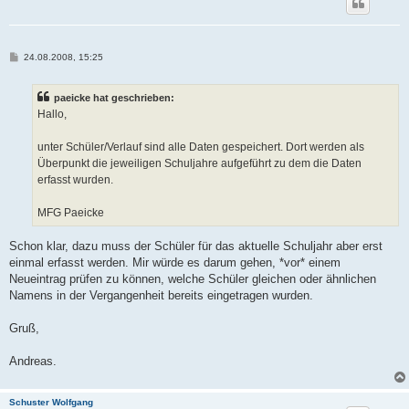
B
24.08.2008, 15:25
e
i
t
paeicke hat geschrieben:
r
a
Hallo,
g
unter Schüler/Verlauf sind alle Daten gespeichert. Dort werden als
Überpunkt die jeweiligen Schuljahre aufgeführt zu dem die Daten
erfasst wurden.
MFG Paeicke
Schon klar, dazu muss der Schüler für das aktuelle Schuljahr aber erst
einmal erfasst werden. Mir würde es darum gehen, *vor* einem
Neueintrag prüfen zu können, welche Schüler gleichen oder ähnlichen
Namens in der Vergangenheit bereits eingetragen wurden.
Gruß,
Andreas.
Schuster Wolfgang