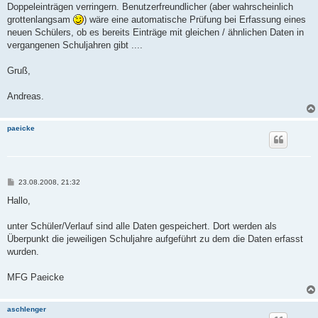
Doppeleinträgen verringern. Benutzerfreundlicher (aber wahrscheinlich
grottenlangsam
) wäre eine automatische Prüfung bei Erfassung eines
neuen Schülers, ob es bereits Einträge mit gleichen / ähnlichen Daten in
vergangenen Schuljahren gibt ....
Gruß,
Andreas.
paeicke
B
23.08.2008, 21:32
e
i
Hallo,
t
r
a
unter Schüler/Verlauf sind alle Daten gespeichert. Dort werden als
g
Überpunkt die jeweiligen Schuljahre aufgeführt zu dem die Daten erfasst
wurden.
MFG Paeicke
aschlenger