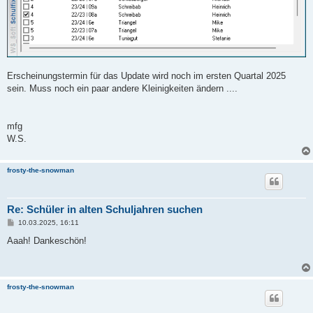
Erscheinungstermin für das Update wird noch im ersten Quartal 2025
sein. Muss noch ein paar andere Kleinigkeiten ändern ....
mfg
W.S.
frosty-the-snowman
Re: Schüler in alten Schuljahren suchen
B
10.03.2025, 16:11
e
i
Aaah! Dankeschön!
t
r
a
g
frosty-the-snowman