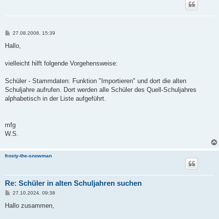
B
27.08.2008, 15:39
e
i
Hallo,
t
r
a
vielleicht hilft folgende Vorgehensweise:
g
Schüler - Stammdaten: Funktion "Importieren" und dort die alten
Schuljahre aufrufen. Dort werden alle Schüler des Quell-Schuljahres
alphabetisch in der Liste aufgeführt.
mfg
W.S.
frosty-the-snowman
Re: Schüler in alten Schuljahren suchen
B
27.10.2024, 09:38
e
i
Hallo zusammen,
t
r