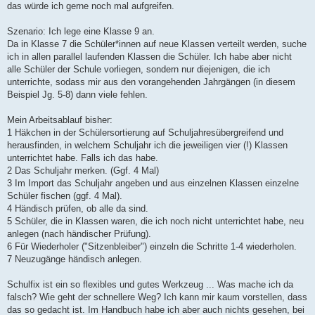
a
das würde ich gerne noch mal aufgreifen.
g
Szenario: Ich lege eine Klasse 9 an.
Da in Klasse 7 die Schüler*innen auf neue Klassen verteilt werden, suche
ich in allen parallel laufenden Klassen die Schüler. Ich habe aber nicht
alle Schüler der Schule vorliegen, sondern nur diejenigen, die ich
unterrichte, sodass mir aus den vorangehenden Jahrgängen (in diesem
Beispiel Jg. 5-8) dann viele fehlen.
Mein Arbeitsablauf bisher:
1 Häkchen in der Schülersortierung auf Schuljahresübergreifend und
herausfinden, in welchem Schuljahr ich die jeweiligen vier (!) Klassen
unterrichtet habe. Falls ich das habe.
2 Das Schuljahr merken. (Ggf. 4 Mal)
3 Im Import das Schuljahr angeben und aus einzelnen Klassen einzelne
Schüler fischen (ggf. 4 Mal).
4 Händisch prüfen, ob alle da sind.
5 Schüler, die in Klassen waren, die ich noch nicht unterrichtet habe, neu
anlegen (nach händischer Prüfung).
6 Für Wiederholer ("Sitzenbleiber") einzeln die Schritte 1-4 wiederholen.
7 Neuzugänge händisch anlegen.
Schulfix ist ein so flexibles und gutes Werkzeug ... Was mache ich da
falsch? Wie geht der schnellere Weg? Ich kann mir kaum vorstellen, dass
das so gedacht ist. Im Handbuch habe ich aber auch nichts gesehen, bei