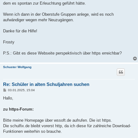
dem es spontan zur Erleuchtung geführt hätte.
Wenn ich dann in der Oberstufe Gruppen anlege, wird es noch
aufwändiger wegen mehr Neuzugängen.
Danke für die Hilfe!
Frosty
P.S.: Gibt es diese Webseite perspektivisch über https erreichbar?
Schuster Wolfgang
Re: Schüler in alten Schuljahren suchen
B
03.01.2025, 15:04
e
i
Hallo,
t
r
a
zu https-Forum:
g
Bitte meine Homepage über wssoft.de aufrufen. Die ist https.
Die schulfix.de bleibt vorerst http, da ich diese für zahlreiche Download-
Funktionen weiterhin so brauche.