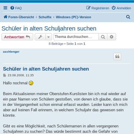
FAQ
Registrieren
Anmelden
S
Foren-Übersicht
Schulfix
Windows (PC)-Version
u
Schüler in alten Schuljahren suchen
c
Suche
Erweiterte
Antworten
h
8 Beiträge • Seite
1
von
1
e
aschlenger
Schüler in alten Schuljahren suchen
B
23.08.2008, 11:35
e
i
Hallo nochmal
t
r
a
Beim Aktualisieren meiner Oberstufen-Kurslisten bin ich mal wieder auf
g
ein paar Namen von Schülern gestoßen, von denen ich glaube, dass sie
in der Vergangenheit schon einmal erfasst wurden. Leider kann ich mich
aber auf keinen Fall erinnern, in welchem Schuljahr das gewesen sein
könnte.
Gibt es eine Möglichkeit, nach Schülernamen in allen vergangenen
Schuljahren zu suchen? Das würde bestimmt auch die Gefahr von