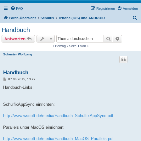
FAQ
Registrieren
Anmelden
S
Foren-Übersicht
Schulfix
iPhone (iOS) und ANDROID
u
Handbuch
c
Suche
Erweiterte
Antworten
h
1 Beitrag • Seite
1
von
1
e
Schuster Wolfgang
Handbuch
B
07.06.2015, 13:22
e
i
Handbuch-Links:
t
r
a
g
SchulfixAppSync einrichten:
http://www.wssoft.de/media/Handbuch_SchulfixAppSync.pdf
Parallels unter MacOS einrichten:
http://www.wssoft.de/media/Handbuch_MacOS_Parallels.pdf