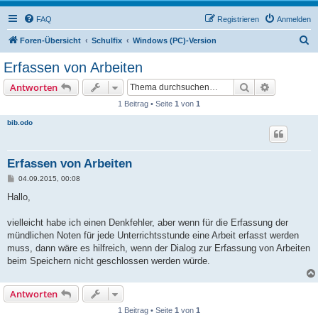
FAQ
Registrieren
Anmelden
S
Foren-Übersicht
Schulfix
Windows (PC)-Version
u
Erfassen von Arbeiten
c
Suche
Erweiterte
Antworten
h
1 Beitrag • Seite
1
von
1
e
bib.odo
Erfassen von Arbeiten
B
04.09.2015, 00:08
e
i
Hallo,
t
r
a
vielleicht habe ich einen Denkfehler, aber wenn für die Erfassung der
g
mündlichen Noten für jede Unterrichtsstunde eine Arbeit erfasst werden
muss, dann wäre es hilfreich, wenn der Dialog zur Erfassung von Arbeiten
beim Speichern nicht geschlossen werden würde.
Antworten
1 Beitrag • Seite
1
von
1