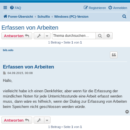
FAQ
Registrieren
Anmelden
S
Foren-Übersicht
Schulfix
Windows (PC)-Version
u
Erfassen von Arbeiten
c
Suche
Erweiterte
Antworten
h
1 Beitrag • Seite
1
von
1
e
bib.odo
Erfassen von Arbeiten
B
04.09.2015, 00:08
e
i
Hallo,
t
r
a
vielleicht habe ich einen Denkfehler, aber wenn für die Erfassung der
g
mündlichen Noten für jede Unterrichtsstunde eine Arbeit erfasst werden
muss, dann wäre es hilfreich, wenn der Dialog zur Erfassung von Arbeiten
beim Speichern nicht geschlossen werden würde.
Antworten
1 Beitrag • Seite
1
von
1