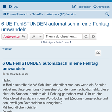
FAQ
Registrieren
Anmelden
S
Foren-Übersicht
Schulfix
Windows (PC)-Version
u
6 UE FehlSTUNDEN automatisch in eine Fehltag
c
umwandeln
h
Suche
Erweiterte
Antworten
e
2 Beiträge • Seite
1
von
1
wolfram
6 UE FehlSTUNDEN automatisch in eine Fehltag
umwandeln
B
09.07.2023, 18:27
e
i
Hallo,
t
in Berlin schreibt die AV Schulbesuchspflicht vor, das wenn ein Schüler -
r
a
selbst mit Unterbrechung - 6 einzelne Stunden unentschuldigt fehlt, diese
g
nicht als Stunden, sondern als 1 Fehltag gerechnet wird. Gibt es eine
Möglichkeit dies dann in dem Word-Dokument (Zeugnis) umgerechte und
den jeweiligen Datenfeldern auszugeben?
Mit freundlichen Grüßen
Dennis