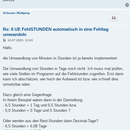
Schuster Wolfgang
Re: 6 UE FehlSTUNDEN automatisch in eine Fehltag
umwandeln
B
10.07.2023, 12:43
e
i
Hallo,
t
r
a
die Umwandlung von Minuten in Stunden ist ja bereits implementiert.
g
Die Umwandlung von Stunden in Tage noch nicht. Ich muss mal prüfen,
wie viele Stellen im Programm auf die Fehlstunden zugreifen. Erst dann
kann ich abschätzen, wie hoch der Aufwand ist bzw. wie schnell dies
umsetzbar wäre.
Dazu gleich eine Gegenfrage:
In Ihrem Beispiel wären dann in der Darstellung:
- 6,5 Stunden = 1 Tag und 0,5 Stunden bzw.
- 5,0 Stunden = 0 Tage und 5 Stunden ?
Oder werden aus den Rest-Stunden dann Dezimal-Tage?
- 6,5 Stunden = 6,08 Tage